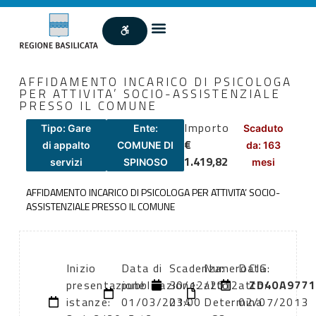
AFFIDAMENTO INCARICO DI PSICOLOGA
PER ATTIVITA’ SOCIO-ASSISTENZIALE
PRESSO IL COMUNE
Importo
Tipo: Gare
Ente:
Scaduto
€
di appalto
COMUNE DI
da: 163
1.419,82
servizi
SPINOSO
mesi
AFFIDAMENTO INCARICO DI PSICOLOGA PER ATTIVITA’ SOCIO-
ASSISTENZIALE PRESSO IL COMUNE
Inizio
Data di
Scadenza:
Numero
Data
CIG:
presentazione
pubblicazione:
30/12/2012
atto:
atto:
ZD40A9771
istanze:
01/03/2014
23:00
Determina
02/07/2013