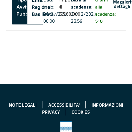
Ente:
Maggiori
dettagli
inizio:
€
scadenza
:
Avviso
Regione
alla
06/07/2026
5,500,000
31/12/2027
Pubblico
Basilicata
scadenza:
00:00
23:59
510
NOTE LEGALI
ACCESSIBILITA'
INFORMAZIONI
PRIVACY
COOKIES