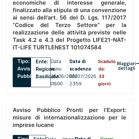
economiche di interesse generale,
finalizzato alla stipula di una convenzione
ai sensi dell’art. 56 del D. Lgs. 117/2017
“Codice del Terzo Settore” per la
realizzazione delle attività previste nelle
Task 4.2 e 4.3 del Progetto LIFE21-NAT-
IT-LIFE TURTLENEST 101074584
Data
Data di
Tipo:
Ente:
Scaduto
Maggiori
dettagli
inizio:
scadenza
:
Avviso
Regione
da:
26/06/2026
06/07/2026
Pubblico
Basilicata
33
08:00
23:59
giorni
Avviso Pubblico Pronti per l’Export:
misure di internazionalizzazione per le
imprese lucane
Data
Importo
Data di
Tipo:
Giorni