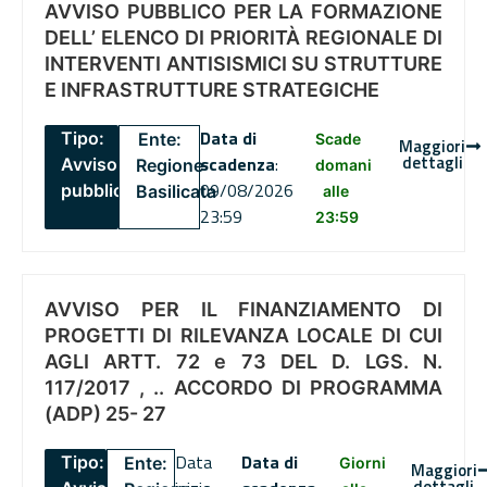
AVVISO PUBBLICO PER LA FORMAZIONE
DELL’ ELENCO DI PRIORITÀ REGIONALE DI
INTERVENTI ANTISISMICI SU STRUTTURE
E INFRASTRUTTURE STRATEGICHE
Data di
Tipo:
Ente:
Scade
Maggiori
dettagli
scadenza
:
Avviso
Regione
domani
09/08/2026
pubblico
Basilicata
alle
23:59
23:59
AVVISO PER IL FINANZIAMENTO DI
PROGETTI DI RILEVANZA LOCALE DI CUI
AGLI ARTT. 72 e 73 DEL D. LGS. N.
117/2017 , .. ACCORDO DI PROGRAMMA
(ADP) 25- 27
Data
Data di
Tipo:
Ente:
Giorni
Maggiori
dettagli