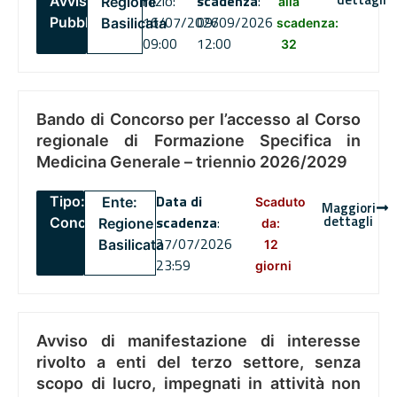
inizio:
scadenza
:
Avviso
Regione
alla
16/07/2026
09/09/2026
Pubblico
Basilicata
scadenza:
09:00
12:00
32
Bando di Concorso per l’accesso al Corso
regionale di Formazione Specifica in
Medicina Generale – triennio 2026/2029
Data di
Tipo:
Ente:
Scaduto
Maggiori
dettagli
scadenza
:
Concorsi
Regione
da:
27/07/2026
Basilicata
12
23:59
giorni
Avviso di manifestazione di interesse
rivolto a enti del terzo settore, senza
scopo di lucro, impegnati in attività non