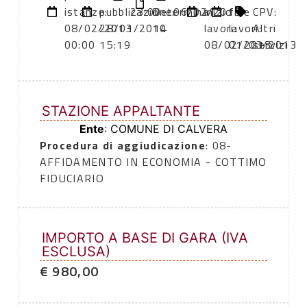
istanze:
pubblicazione:
23:00
Determina
06/02/2013
inizio
fine
CPV:
08/02/2013
28/01/2014
10
lavori:
lavori:
Altri
00:00
15:19
08/02/2013
01/03/2013
servizi
STAZIONE APPALTANTE
Ente
: COMUNE DI CALVERA
Procedura di aggiudicazione
: 08-
AFFIDAMENTO IN ECONOMIA - COTTIMO
FIDUCIARIO
IMPORTO A BASE DI GARA (IVA
ESCLUSA)
€ 980,00