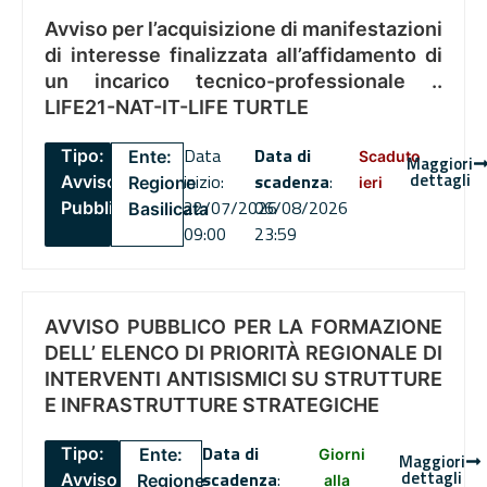
Avviso per l’acquisizione di manifestazioni
di interesse finalizzata all’affidamento di
un incarico tecnico-professionale ..
LIFE21-NAT-IT-LIFE TURTLE
Data
Data di
Tipo:
Ente:
Scaduto
Maggiori
dettagli
inizio:
scadenza
:
Avviso
Regione
ieri
22/07/2026
06/08/2026
Pubblico
Basilicata
09:00
23:59
AVVISO PUBBLICO PER LA FORMAZIONE
DELL’ ELENCO DI PRIORITÀ REGIONALE DI
INTERVENTI ANTISISMICI SU STRUTTURE
E INFRASTRUTTURE STRATEGICHE
Data di
Tipo:
Ente:
Giorni
Maggiori
dettagli
scadenza
:
Avviso
Regione
alla