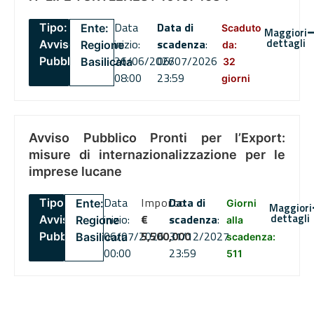
Data
Data di
Tipo:
Ente:
Scaduto
Maggiori
dettagli
inizio:
scadenza
:
Avviso
Regione
da:
26/06/2026
06/07/2026
Pubblico
Basilicata
32
08:00
23:59
giorni
Avviso Pubblico Pronti per l’Export:
misure di internazionalizzazione per le
imprese lucane
Data
Importo
Data di
Tipo:
Ente:
Giorni
Maggiori
dettagli
inizio:
€
scadenza
:
Avviso
Regione
alla
06/07/2026
5,500,000
31/12/2027
Pubblico
Basilicata
scadenza:
00:00
23:59
511