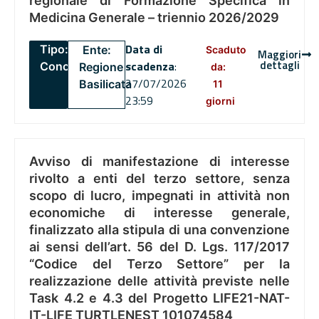
regionale di Formazione Specifica in
Medicina Generale – triennio 2026/2029
Data di
Tipo:
Ente:
Scaduto
Maggiori
dettagli
scadenza
:
Concorsi
Regione
da:
27/07/2026
Basilicata
11
23:59
giorni
Avviso di manifestazione di interesse
rivolto a enti del terzo settore, senza
scopo di lucro, impegnati in attività non
economiche di interesse generale,
finalizzato alla stipula di una convenzione
ai sensi dell’art. 56 del D. Lgs. 117/2017
“Codice del Terzo Settore” per la
realizzazione delle attività previste nelle
Task 4.2 e 4.3 del Progetto LIFE21-NAT-
IT-LIFE TURTLENEST 101074584