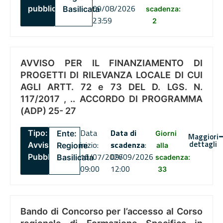
09/08/2026
pubblico
Basilicata
scadenza:
23:59
2
AVVISO PER IL FINANZIAMENTO DI
PROGETTI DI RILEVANZA LOCALE DI CUI
AGLI ARTT. 72 e 73 DEL D. LGS. N.
117/2017 , .. ACCORDO DI PROGRAMMA
(ADP) 25- 27
Data
Data di
Tipo:
Ente:
Giorni
Maggiori
dettagli
inizio:
scadenza
:
Avviso
Regione
alla
16/07/2026
09/09/2026
Pubblico
Basilicata
scadenza:
09:00
12:00
33
Bando di Concorso per l’accesso al Corso