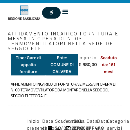
AFFIDAMENTO INCARICO FORNITURA E
MESSA IN OPERA DI N. 03
TERMOVENTILATORI NELLA SEDE DEL
SEGGIO ELET
Importo
Tipo: Gare di
Ente:
Scaduto
€ 980,00
appalto
COMUNE DI
da: 161
forniture
CALVERA
mesi
AFFIDAMENTO INCARICO DI FORNITURA E MESSA IN OPERA DI
N. 03 TERMOVENTILATORE DA MONTARE NELLA SEDE DEL
SEGGIO ELETTORALE
Inizio
Data
Scadenza:
Numero
Data
CIG:
Data
Data
Categoria
presentazione
di
28/02/2013
atto:
atto:
ZF0087F4A8
di
di
servizi