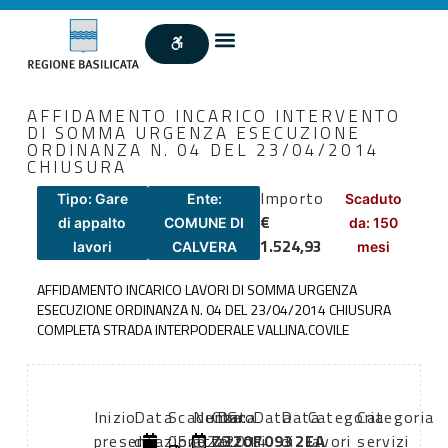
AFFIDAMENTO INCARICO INTERVENTO
DI SOMMA URGENZA ESECUZIONE
ORDINANZA N. 04 DEL 23/04/2014
CHIUSURA
Importo
Tipo: Gare
Ente:
Scaduto
€
di appalto
COMUNE DI
da: 150
1.524,93
lavori
CALVERA
mesi
AFFIDAMENTO INCARICO LAVORI DI SOMMA URGENZA
ESECUZIONE ORDINANZA N. 04 DEL 23/04/2014 CHIUSURA
COMPLETA STRADA INTERPODERALE VALLINA.COVILE
Inizio
Data
Scadenza:
Numero
CIG:
Data
Data
Data
Categoria
Categoria
presentazione
di
05/02/2014
atto:
Z320F0932EA
atto:
di
di
lavori
servizi