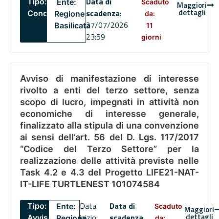
Data di
Tipo:
Ente:
Scaduto
Maggiori
dettagli
scadenza
:
Concorsi
Regione
da:
27/07/2026
Basilicata
11
23:59
giorni
Avviso di manifestazione di interesse
rivolto a enti del terzo settore, senza
scopo di lucro, impegnati in attività non
economiche di interesse generale,
finalizzato alla stipula di una convenzione
ai sensi dell’art. 56 del D. Lgs. 117/2017
“Codice del Terzo Settore” per la
realizzazione delle attività previste nelle
Task 4.2 e 4.3 del Progetto LIFE21-NAT-
IT-LIFE TURTLENEST 101074584
Data
Data di
Tipo:
Ente:
Scaduto
Maggiori
dettagli
inizio:
scadenza
:
Avviso
Regione
da: