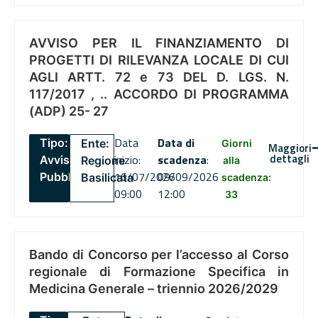
AVVISO PER IL FINANZIAMENTO DI
PROGETTI DI RILEVANZA LOCALE DI CUI
AGLI ARTT. 72 e 73 DEL D. LGS. N.
117/2017 , .. ACCORDO DI PROGRAMMA
(ADP) 25- 27
Data
Data di
Tipo:
Ente:
Giorni
Maggiori
dettagli
inizio:
scadenza
:
Avviso
Regione
alla
16/07/2026
09/09/2026
Pubblico
Basilicata
scadenza:
09:00
12:00
33
Bando di Concorso per l’accesso al Corso
regionale di Formazione Specifica in
Medicina Generale – triennio 2026/2029