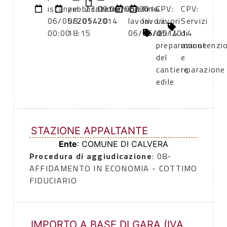
istanze:
pubblicazione:
23:00
Determina
06/05/2014
inizio
fine
CPV:
CPV:
06/05/2014
08/05/2014
20
lavori:
lavori:
Lavori
Servizi
00:00
18:15
06/05/2014
06/05/2014
di
di
preparazione
manutenzi
del
e
cantiere
riparazione
edile
STAZIONE APPALTANTE
Ente
: COMUNE DI CALVERA
Procedura di aggiudicazione
: 08-
AFFIDAMENTO IN ECONOMIA - COTTIMO
FIDUCIARIO
IMPORTO A BASE DI GARA (IVA