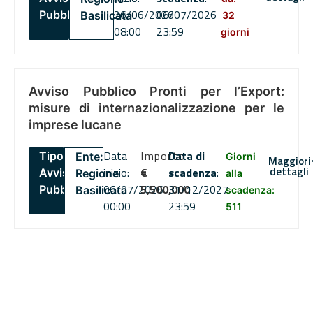
26/06/2026
06/07/2026
Pubblico
Basilicata
32
08:00
23:59
giorni
Avviso Pubblico Pronti per l’Export:
misure di internazionalizzazione per le
imprese lucane
Data
Importo
Data di
Tipo:
Ente:
Giorni
Maggiori
dettagli
inizio:
€
scadenza
:
Avviso
Regione
alla
06/07/2026
5,500,000
31/12/2027
Pubblico
Basilicata
scadenza:
00:00
23:59
511