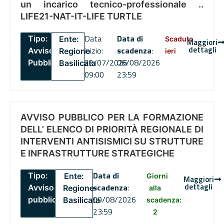
un incarico tecnico-professionale ..
LIFE21-NAT-IT-LIFE TURTLE
Data
Data di
Tipo:
Ente:
Scaduto
Maggiori
dettagli
inizio:
scadenza
:
Avviso
Regione
ieri
22/07/2026
06/08/2026
Pubblico
Basilicata
09:00
23:59
AVVISO PUBBLICO PER LA FORMAZIONE
DELL’ ELENCO DI PRIORITÀ REGIONALE DI
INTERVENTI ANTISISMICI SU STRUTTURE
E INFRASTRUTTURE STRATEGICHE
Data di
Tipo:
Ente:
Giorni
Maggiori
dettagli
scadenza
:
Avviso
Regione
alla
09/08/2026
pubblico
Basilicata
scadenza:
23:59
2