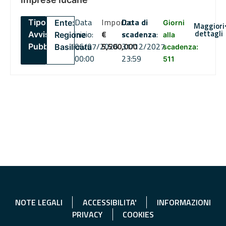
Data
Importo
Data di
Tipo:
Ente:
Giorni
Maggiori
dettagli
inizio:
€
scadenza
:
Avviso
Regione
alla
06/07/2026
5,500,000
31/12/2027
Pubblico
Basilicata
scadenza:
00:00
23:59
511
NOTE LEGALI
ACCESSIBILITA'
INFORMAZIONI
PRIVACY
COOKIES