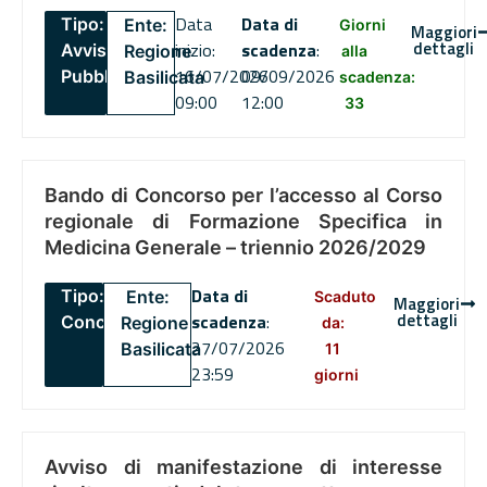
Data
Data di
Tipo:
Ente:
Giorni
Maggiori
dettagli
inizio:
scadenza
:
Avviso
Regione
alla
16/07/2026
09/09/2026
Pubblico
Basilicata
scadenza:
09:00
12:00
33
Bando di Concorso per l’accesso al Corso
regionale di Formazione Specifica in
Medicina Generale – triennio 2026/2029
Data di
Tipo:
Ente:
Scaduto
Maggiori
dettagli
scadenza
:
Concorsi
Regione
da:
27/07/2026
Basilicata
11
23:59
giorni
Avviso di manifestazione di interesse