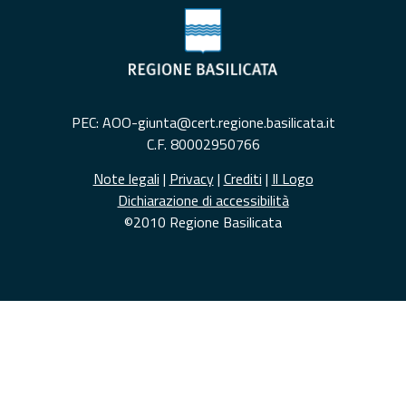
PEC: AOO-giunta@cert.regione.basilicata.it
C.F. 80002950766
Note legali
|
Privacy
|
Crediti
|
Il Logo
Dichiarazione di accessibilità
©2010 Regione Basilicata