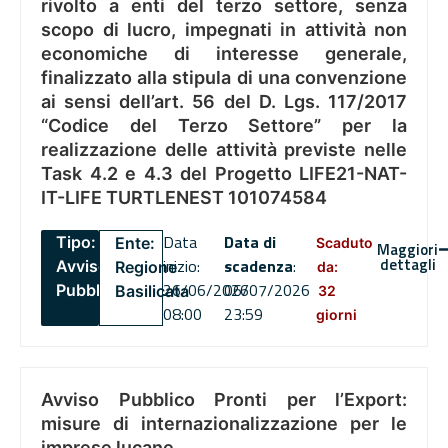
rivolto a enti del terzo settore, senza
scopo di lucro, impegnati in attività non
economiche di interesse generale,
finalizzato alla stipula di una convenzione
ai sensi dell’art. 56 del D. Lgs. 117/2017
“Codice del Terzo Settore” per la
realizzazione delle attività previste nelle
Task 4.2 e 4.3 del Progetto LIFE21-NAT-
IT-LIFE TURTLENEST 101074584
Data
Data di
Tipo:
Ente:
Scaduto
Maggiori
dettagli
inizio:
scadenza
:
Avviso
Regione
da:
26/06/2026
06/07/2026
Pubblico
Basilicata
32
08:00
23:59
giorni
Avviso Pubblico Pronti per l’Export:
misure di internazionalizzazione per le
imprese lucane