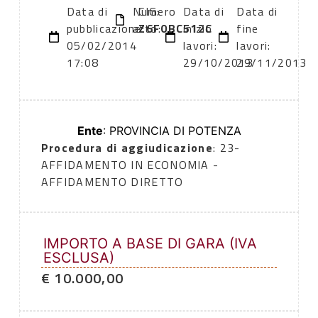
Data di
Numero
CIG:
Data di
Data di
pubblicazione:
atto:
Z6F0BC512C
inizio
fine
05/02/2014
lavori:
lavori:
17:08
29/10/2013
29/11/2013
Ente
: PROVINCIA DI POTENZA
Procedura di aggiudicazione
: 23-
AFFIDAMENTO IN ECONOMIA -
AFFIDAMENTO DIRETTO
IMPORTO A BASE DI GARA (IVA
ESCLUSA)
€ 10.000,00