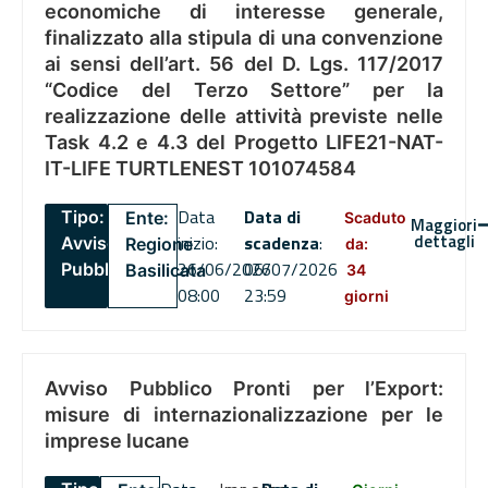
economiche di interesse generale,
finalizzato alla stipula di una convenzione
ai sensi dell’art. 56 del D. Lgs. 117/2017
“Codice del Terzo Settore” per la
realizzazione delle attività previste nelle
Task 4.2 e 4.3 del Progetto LIFE21-NAT-
IT-LIFE TURTLENEST 101074584
Data
Data di
Tipo:
Ente:
Scaduto
Maggiori
dettagli
inizio:
scadenza
:
Avviso
Regione
da:
26/06/2026
06/07/2026
Pubblico
Basilicata
34
08:00
23:59
giorni
Avviso Pubblico Pronti per l’Export:
misure di internazionalizzazione per le
imprese lucane