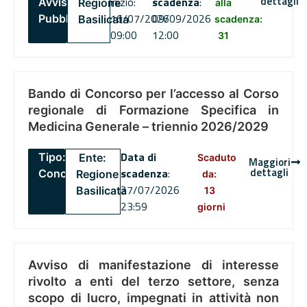
dettagli
inizio:
scadenza
:
Avviso
Regione
alla
16/07/2026
09/09/2026
Pubblico
Basilicata
scadenza:
09:00
12:00
31
Bando di Concorso per l’accesso al Corso
regionale di Formazione Specifica in
Medicina Generale – triennio 2026/2029
Data di
Tipo:
Ente:
Scaduto
Maggiori
dettagli
scadenza
:
Concorsi
Regione
da:
27/07/2026
Basilicata
13
23:59
giorni
Avviso di manifestazione di interesse
rivolto a enti del terzo settore, senza
scopo di lucro, impegnati in attività non