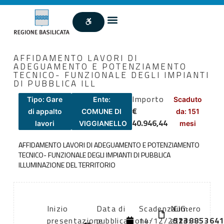
AFFIDAMENTO LAVORI DI
ADEGUAMENTO E POTENZIAMENTO
TECNICO- FUNZIONALE DEGLI IMPIANTI
DI PUBBLICA ILL
Importo
Tipo: Gare
Ente:
Scaduto
€
di appalto
COMUNE DI
da: 151
40.946,44
lavori
VIGGIANELLO
mesi
AFFIDAMENTO LAVORI DI ADEGUAMENTO E POTENZIAMENTO
TECNICO- FUNZIONALE DEGLI IMPIANTI DI PUBBLICA
ILLUMINAZIONE DEL TERRITORIO
Inizio
Data di
Scadenza:
Numero
CIG:
presentazione
pubblicazione:
14/12/2013
atto:
523885364