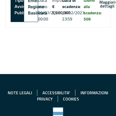
Data
Importo
Data di
Tipo:
Ente:
Giorni
Maggiori
dettagli
inizio:
€
scadenza
:
Avviso
Regione
alla
06/07/2026
5,500,000
31/12/2027
Pubblico
Basilicata
scadenza:
00:00
23:59
509
NOTE LEGALI
ACCESSIBILITA'
INFORMAZIONI
PRIVACY
COOKIES