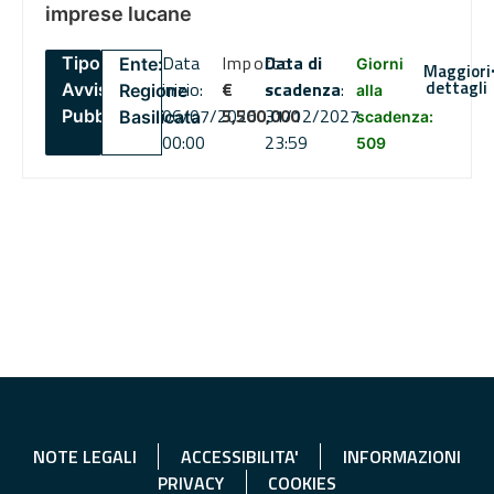
imprese lucane
Data
Importo
Data di
Tipo:
Ente:
Giorni
Maggiori
dettagli
inizio:
€
scadenza
:
Avviso
Regione
alla
06/07/2026
5,500,000
31/12/2027
Pubblico
Basilicata
scadenza:
00:00
23:59
509
NOTE LEGALI
ACCESSIBILITA'
INFORMAZIONI
PRIVACY
COOKIES