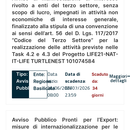
rivolto a enti del terzo settore, senza
scopo di lucro, impegnati in attività non
economiche di interesse generale,
finalizzato alla stipula di una convenzione
ai sensi dell’art. 56 del D. Lgs. 117/2017
“Codice del Terzo Settore” per la
realizzazione delle attività previste nelle
Task 4.2 e 4.3 del Progetto LIFE21-NAT-
IT-LIFE TURTLENEST 101074584
Data
Data di
Tipo:
Ente:
Scaduto
Maggiori
dettagli
inizio:
scadenza
:
Avviso
Regione
da:
26/06/2026
06/07/2026
Pubblico
Basilicata
34
08:00
23:59
giorni
Avviso Pubblico Pronti per l’Export:
misure di internazionalizzazione per le