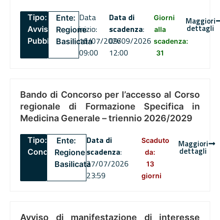
Data
Data di
Tipo:
Ente:
Giorni
Maggiori
dettagli
inizio:
scadenza
:
Avviso
Regione
alla
16/07/2026
09/09/2026
Pubblico
Basilicata
scadenza:
09:00
12:00
31
Bando di Concorso per l’accesso al Corso
regionale di Formazione Specifica in
Medicina Generale – triennio 2026/2029
Data di
Tipo:
Ente:
Scaduto
Maggiori
dettagli
scadenza
:
Concorsi
Regione
da:
27/07/2026
Basilicata
13
23:59
giorni
Avviso di manifestazione di interesse