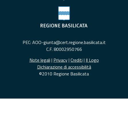
PEC: AOO-giunta@cert.regione.basilicata.it
C.F. 80002950766
Note legali
|
Privacy
|
Crediti
|
Il Logo
Dichiarazione di accessibilità
©2010 Regione Basilicata