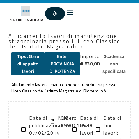
Affidamento lavori di manutenzione
straordinaria presso il Liceo Classico
dell’Istituto Magistrale d
Importo
Tipo: Gare
Ente:
Scadenza
€ 830,00
di appalto
PROVINCIA
non
lavori
DI POTENZA
specificata
Affidamento lavori di manutenzione straordinaria presso il
Liceo Classico dell’Istituto Magistrale di Rionero in V.
Data di
Numero
CIG:
Data di
Data di
pubblicazione:
atto:
X990C10589
inizio
fine
07/02/2014
lavori:
lavori: