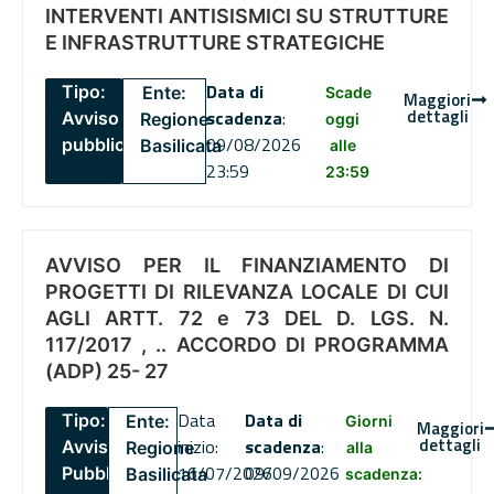
INTERVENTI ANTISISMICI SU STRUTTURE
E INFRASTRUTTURE STRATEGICHE
Data di
Tipo:
Ente:
Scade
Maggiori
dettagli
scadenza
:
Avviso
Regione
oggi
09/08/2026
pubblico
Basilicata
alle
23:59
23:59
AVVISO PER IL FINANZIAMENTO DI
PROGETTI DI RILEVANZA LOCALE DI CUI
AGLI ARTT. 72 e 73 DEL D. LGS. N.
117/2017 , .. ACCORDO DI PROGRAMMA
(ADP) 25- 27
Data
Data di
Tipo:
Ente:
Giorni
Maggiori
dettagli
inizio:
scadenza
:
Avviso
Regione
alla
16/07/2026
09/09/2026
Pubblico
Basilicata
scadenza: