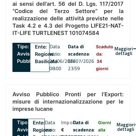
ai sensi dell’art. 56 del D. Lgs. 117/2017
“Codice del Terzo Settore” per la
realizzazione delle attività previste nelle
Task 4.2 e 4.3 del Progetto LIFE21-NAT-
IT-LIFE TURTLENEST 101074584
Data
Data di
Tipo:
Ente:
Scaduto
Maggiori
dettagli
inizio:
scadenza
:
Avviso
Regione
da:
26/06/2026
06/07/2026
Pubblico
Basilicata
34
08:00
23:59
giorni
Avviso Pubblico Pronti per l’Export:
misure di internazionalizzazione per le
imprese lucane
Data
Importo
Data di
Tipo:
Ente:
Giorni
Maggiori
dettagli
inizio:
€
scadenza
:
Avviso
Regione
alla