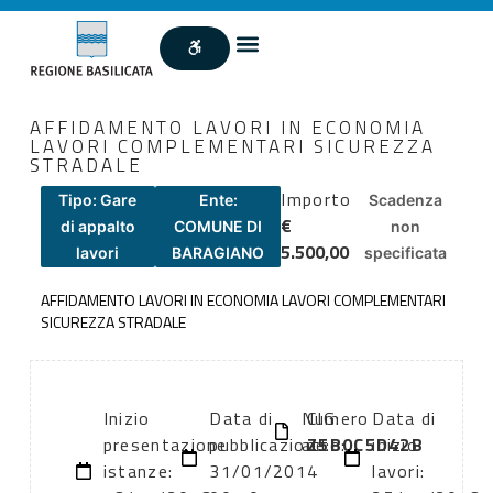
AFFIDAMENTO LAVORI IN ECONOMIA
LAVORI COMPLEMENTARI SICUREZZA
STRADALE
Importo
Tipo: Gare
Ente:
Scadenza
€
di appalto
COMUNE DI
non
5.500,00
lavori
BARAGIANO
specificata
AFFIDAMENTO LAVORI IN ECONOMIA LAVORI COMPLEMENTARI
SICUREZZA STRADALE
Inizio
Data di
Numero
CIG:
Data di
presentazione
pubblicazione:
atto:
Z5B0C5D42B
inizio
istanze:
31/01/2014
lavori: