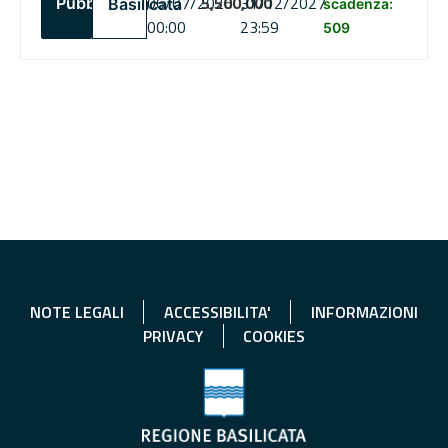
06/07/2026
5,500,000
31/12/2027
Pubblico
Basilicata
scadenza:
00:00
23:59
509
NOTE LEGALI
ACCESSIBILITA'
INFORMAZIONI
PRIVACY
COOKIES