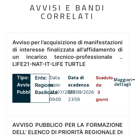
AVVISI E BANDI
CORRELATI
Avviso per l’acquisizione di manifestazioni
di interesse finalizzata all’affidamento di
un incarico tecnico-professionale ..
LIFE21-NAT-IT-LIFE TURTLE
Data
Data di
Tipo:
Ente:
Scaduto
Maggiori
dettagli
inizio:
scadenza
:
Avviso
Regione
da:
22/07/2026
06/08/2026
Pubblico
Basilicata
3
09:00
23:59
giorni
AVVISO PUBBLICO PER LA FORMAZIONE
DELL’ ELENCO DI PRIORITÀ REGIONALE DI