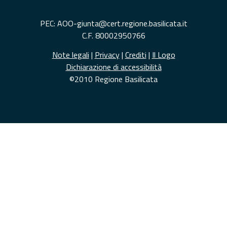
PEC: AOO-giunta@cert.regione.basilicata.it
C.F. 80002950766
Note legali
|
Privacy
|
Crediti
|
Il Logo
Dichiarazione di accessibilità
©2010 Regione Basilicata