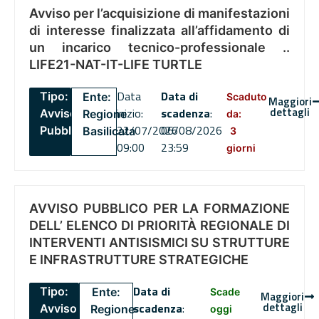
Avviso per l’acquisizione di manifestazioni
di interesse finalizzata all’affidamento di
un incarico tecnico-professionale ..
LIFE21-NAT-IT-LIFE TURTLE
Data
Data di
Tipo:
Ente:
Scaduto
Maggiori
dettagli
inizio:
scadenza
:
Avviso
Regione
da:
22/07/2026
06/08/2026
Pubblico
Basilicata
3
09:00
23:59
giorni
AVVISO PUBBLICO PER LA FORMAZIONE
DELL’ ELENCO DI PRIORITÀ REGIONALE DI
INTERVENTI ANTISISMICI SU STRUTTURE
E INFRASTRUTTURE STRATEGICHE
Data di
Tipo:
Ente:
Scade
Maggiori
dettagli
scadenza
:
Avviso
Regione
oggi