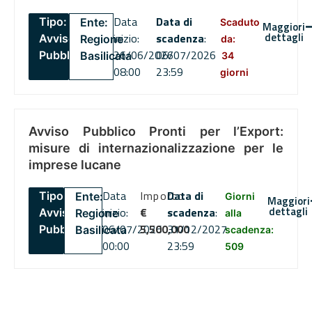
Data
Data di
Tipo:
Ente:
Scaduto
Maggiori
dettagli
inizio:
scadenza
:
Avviso
Regione
da:
26/06/2026
06/07/2026
Pubblico
Basilicata
34
08:00
23:59
giorni
Avviso Pubblico Pronti per l’Export:
misure di internazionalizzazione per le
imprese lucane
Data
Importo
Data di
Tipo:
Ente:
Giorni
Maggiori
dettagli
inizio:
€
scadenza
:
Avviso
Regione
alla
06/07/2026
5,500,000
31/12/2027
Pubblico
Basilicata
scadenza:
00:00
23:59
509