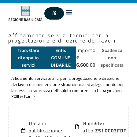
Affidamento servizi tecnici per la
progettazione e direzione dei lavori
Importo
Tipo: Gare
Ente:
Scadenza
€
di appalto
COMUNE
non
6.600,00
servizi
DI BARILE
specificata
Affidamento servizi tecnici per la progettazione e direzione
dei lavori di manutenzione straordinaria ed adeguamento per
la messa in sicurezza dell’Istituto comprensivo Papa giovanni
XXIII in Barile
Data di
Numero
CIG:
pubblicazione:
atto:
Z510C03FDF