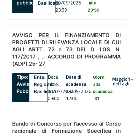
09/08/2026
pubblico
Basilicata
alle
23:59
23:59
AVVISO PER IL FINANZIAMENTO DI
PROGETTI DI RILEVANZA LOCALE DI CUI
AGLI ARTT. 72 e 73 DEL D. LGS. N.
117/2017 , .. ACCORDO DI PROGRAMMA
(ADP) 25- 27
Data
Data di
Tipo:
Ente:
Giorni
Maggiori
dettagli
inizio:
scadenza
:
Avviso
Regione
alla
16/07/2026
09/09/2026
Pubblico
Basilicata
scadenza:
09:00
12:00
31
Bando di Concorso per l’accesso al Corso
regionale di Formazione Specifica in