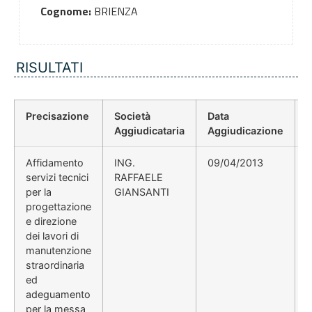
Cognome:
BRIENZA
RISULTATI
Precisazione
Società
Data
P
Aggiudicataria
Aggiudicazione
Affidamento
ING.
09/04/2013
servizi tecnici
RAFFAELE
per la
GIANSANTI
progettazione
e direzione
dei lavori di
manutenzione
straordinaria
ed
adeguamento
per la messa