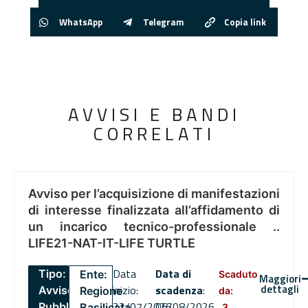
WhatsApp
Telegram
Copia link
AVVISI E BANDI
CORRELATI
Avviso per l’acquisizione di manifestazioni
di interesse finalizzata all’affidamento di
un incarico tecnico-professionale ..
LIFE21-NAT-IT-LIFE TURTLE
Data
Data di
Tipo:
Ente:
Scaduto
Maggiori
dettagli
inizio:
scadenza
:
Avviso
Regione
da:
22/07/2026
06/08/2026
Pubblico
Basilicata
3