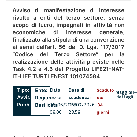
Avviso di manifestazione di interesse
rivolto a enti del terzo settore, senza
scopo di lucro, impegnati in attività non
economiche di interesse generale,
finalizzato alla stipula di una convenzione
ai sensi dell’art. 56 del D. Lgs. 117/2017
“Codice del Terzo Settore” per la
realizzazione delle attività previste nelle
Task 4.2 e 4.3 del Progetto LIFE21-NAT-
IT-LIFE TURTLENEST 101074584
Data
Data di
Tipo:
Ente:
Scaduto
Maggiori
dettagli
inizio:
scadenza
:
Avviso
Regione
da:
26/06/2026
06/07/2026
Pubblico
Basilicata
34
08:00
23:59
giorni