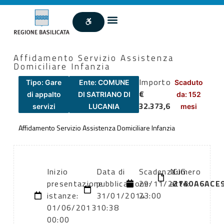
Affidamento Servizio Assistenza
Domiciliare Infanzia
Importo
Tipo: Gare
Ente: COMUNE
Scaduto
€
di appalto
DI SATRIANO DI
da: 152
32.373,6
servizi
LUCANIA
mesi
Affidamento Servizio Assistenza Domiciliare Infanzia
Inizio
Data di
Scadenza:
Numero
CIG:
presentazione
pubblicazione:
29/11/2013
atto:
Z740A6ACE
istanze:
31/01/2014
23:00
01/06/2013
10:38
00:00