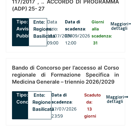
117/2017 , .. ACCORDO DI PROGRAMMA
(ADP) 25- 27
Data
Data di
Tipo:
Ente:
Giorni
Maggiori
dettagli
inizio:
scadenza
:
Avviso
Regione
alla
16/07/2026
09/09/2026
Pubblico
Basilicata
scadenza:
09:00
12:00
31
Bando di Concorso per l’accesso al Corso
regionale di Formazione Specifica in
Medicina Generale – triennio 2026/2029
Data di
Tipo:
Ente:
Scaduto
Maggiori
dettagli
scadenza
:
Concorsi
Regione
da:
27/07/2026
Basilicata
13
23:59
giorni