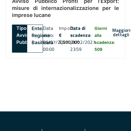
Avviso Pubblico Pronti per l’Export:
misure di internazionalizzazione per le
imprese lucane
Data
Importo
Data di
Tipo:
Ente:
Giorni
Maggiori
dettagli
inizio:
€
scadenza
:
Avviso
Regione
alla
06/07/2026
5,500,000
31/12/2027
Pubblico
Basilicata
scadenza:
00:00
23:59
509