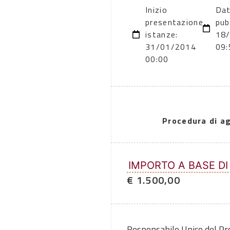
Inizio
Dat
presentazione
pub
istanze:
18
31/01/2014
09:
00:00
Procedura di a
IMPORTO A BASE DI
€ 1.500,00
Responsabile Unico del P