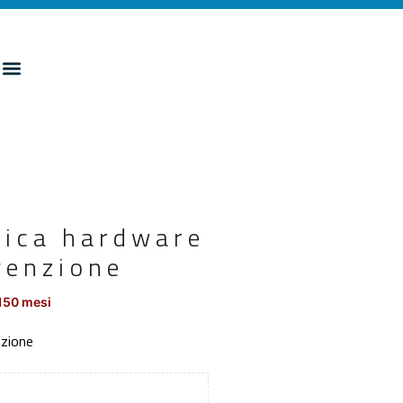
nica hardware
venzione
150 mesi
nzione