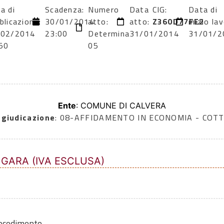
a di
Scadenza:
Numero
Data
CIG:
Data di
blicazione:
30/01/2014
atto:
atto:
Z360D77FE2
inizio lav
/02/2014
23:00
Determina
31/01/2014
31/01/2
50
05
Ente
: COMUNE DI CALVERA
ggiudicazione
: 08-AFFIDAMENTO IN ECONOMIA - COTT
 GARA (IVA ESCLUSA)
rocedimento