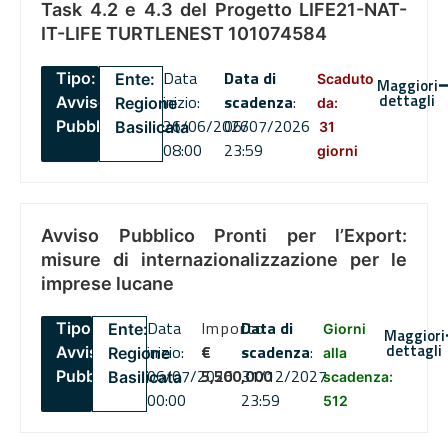
Task 4.2 e 4.3 del Progetto LIFE21-NAT-
IT-LIFE TURTLENEST 101074584
Data
Data di
Tipo:
Ente:
Scaduto
Maggiori
dettagli
inizio:
scadenza
:
Avviso
Regione
da:
26/06/2026
06/07/2026
Pubblico
Basilicata
31
08:00
23:59
giorni
Avviso Pubblico Pronti per l’Export:
misure di internazionalizzazione per le
imprese lucane
Data
Importo
Data di
Tipo:
Ente:
Giorni
Maggiori
dettagli
inizio:
€
scadenza
:
Avviso
Regione
alla
06/07/2026
5,500,000
31/12/2027
Pubblico
Basilicata
scadenza:
00:00
23:59
512