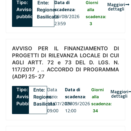
Data di
Tipo:
Ente:
Giorni
Maggiori
dettagli
scadenza
:
Avviso
Regione
alla
09/08/2026
pubblico
Basilicata
scadenza:
23:59
3
AVVISO PER IL FINANZIAMENTO DI
PROGETTI DI RILEVANZA LOCALE DI CUI
AGLI ARTT. 72 e 73 DEL D. LGS. N.
117/2017 , .. ACCORDO DI PROGRAMMA
(ADP) 25- 27
Data
Data di
Tipo:
Ente:
Giorni
Maggiori
dettagli
inizio:
scadenza
:
Avviso
Regione
alla
16/07/2026
09/09/2026
Pubblico
Basilicata
scadenza:
09:00
12:00
34