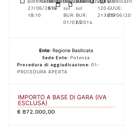
pubblicazione:
10:00
Delibera
10/06/2014
pubblicazione
pubblicazione
2014/S
pubblicazi
27/06/2014
639
sul
sul
120-
GUUE:
18:10
BUR:
BUR:
213819
26/06/20
01/07/2014
23
Ente
: Regione Basilicata
Sede Ente
: Potenza
Procedura di aggiudicazione
: 01-
PROCEDURA APERTA
IMPORTO A BASE DI GARA (IVA
ESCLUSA)
€ 872.000,00