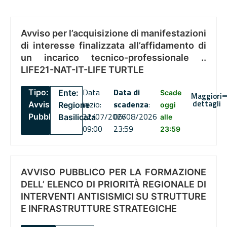
Avviso per l’acquisizione di manifestazioni
di interesse finalizzata all’affidamento di
un incarico tecnico-professionale ..
LIFE21-NAT-IT-LIFE TURTLE
Data
Data di
Tipo:
Ente:
Scade
Maggiori
dettagli
inizio:
scadenza
:
Avviso
Regione
oggi
22/07/2026
06/08/2026
Pubblico
Basilicata
alle
09:00
23:59
23:59
AVVISO PUBBLICO PER LA FORMAZIONE
DELL’ ELENCO DI PRIORITÀ REGIONALE DI
INTERVENTI ANTISISMICI SU STRUTTURE
E INFRASTRUTTURE STRATEGICHE