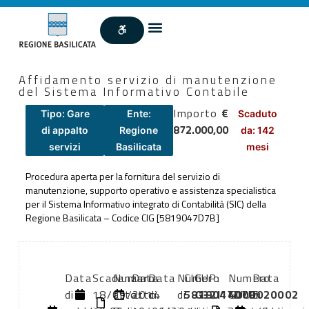
Affidamento servizio di manutenzione
del Sistema Informativo Contabile
Importo
€
Tipo: Gare
Ente:
Scaduto
872.000,00
di appalto
Regione
da: 142
servizi
Basilicata
mesi
Procedura aperta per la fornitura del servizio di
manutenzione, supporto operativo e assistenza specialistica
per il Sistema Informativo integrato di Contabilità (SIC) della
Regione Basilicata – Codice CIG [5819047D7B]
Data
Scadenza:
Numero
Data
Data
Numero
CIG:
CUP:
Numero
Data
di
18/09/2014
atto:
atto:
di
di
5819047D7B
G32I14000020002
GUUE:
di