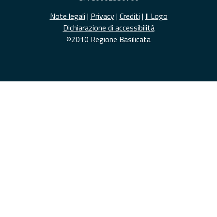
Note legali
|
Privacy
|
Crediti
|
Il Logo
Dichiarazione di accessibilità
©2010 Regione Basilicata