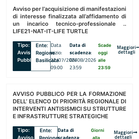
Avviso per l’acquisizione di manifestazioni
di interesse finalizzata all’affidamento di
un incarico tecnico-professionale ..
LIFE21-NAT-IT-LIFE TURTLE
Data
Data di
Tipo:
Ente:
Scade
Maggiori
dettagli
inizio:
scadenza
:
Avviso
Regione
oggi
22/07/2026
06/08/2026
Pubblico
Basilicata
alle
09:00
23:59
23:59
AVVISO PUBBLICO PER LA FORMAZIONE
DELL’ ELENCO DI PRIORITÀ REGIONALE DI
INTERVENTI ANTISISMICI SU STRUTTURE
E INFRASTRUTTURE STRATEGICHE
Data di
Tipo:
Ente:
Giorni
Maggiori
dettagli
scadenza
:
Avviso
Regione
alla