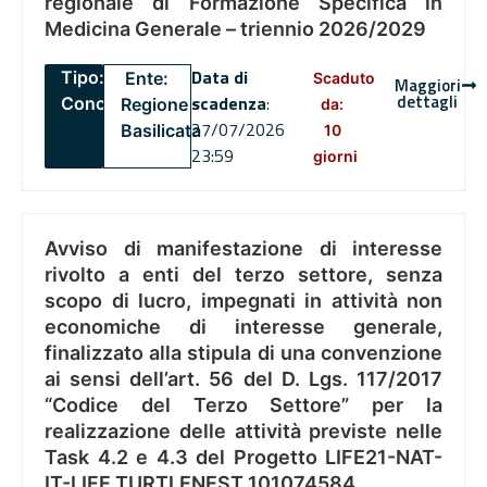
regionale di Formazione Specifica in
Medicina Generale – triennio 2026/2029
Data di
Tipo:
Ente:
Scaduto
Maggiori
dettagli
scadenza
:
Concorsi
Regione
da:
27/07/2026
Basilicata
10
23:59
giorni
Avviso di manifestazione di interesse
rivolto a enti del terzo settore, senza
scopo di lucro, impegnati in attività non
economiche di interesse generale,
finalizzato alla stipula di una convenzione
ai sensi dell’art. 56 del D. Lgs. 117/2017
“Codice del Terzo Settore” per la
realizzazione delle attività previste nelle
Task 4.2 e 4.3 del Progetto LIFE21-NAT-
IT-LIFE TURTLENEST 101074584