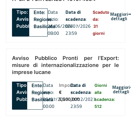
Data
Data di
Tipo:
Ente:
Scaduto
Maggiori
dettagli
inizio:
scadenza
:
Avviso
Regione
da:
26/06/2026
06/07/2026
Pubblico
Basilicata
31
08:00
23:59
giorni
Avviso Pubblico Pronti per l’Export:
misure di internazionalizzazione per le
imprese lucane
Data
Importo
Data di
Tipo:
Ente:
Giorni
Maggiori
dettagli
inizio:
€
scadenza
:
Avviso
Regione
alla
06/07/2026
5,500,000
31/12/2027
Pubblico
Basilicata
scadenza:
00:00
23:59
512