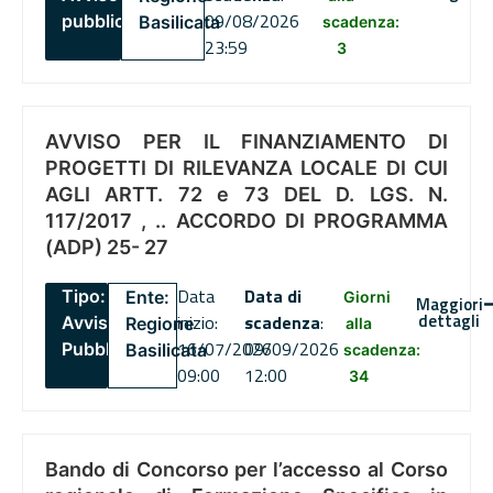
09/08/2026
pubblico
Basilicata
scadenza:
23:59
3
AVVISO PER IL FINANZIAMENTO DI
PROGETTI DI RILEVANZA LOCALE DI CUI
AGLI ARTT. 72 e 73 DEL D. LGS. N.
117/2017 , .. ACCORDO DI PROGRAMMA
(ADP) 25- 27
Data
Data di
Tipo:
Ente:
Giorni
Maggiori
dettagli
inizio:
scadenza
:
Avviso
Regione
alla
16/07/2026
09/09/2026
Pubblico
Basilicata
scadenza:
09:00
12:00
34
Bando di Concorso per l’accesso al Corso