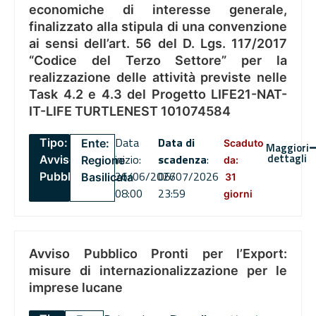
economiche di interesse generale,
finalizzato alla stipula di una convenzione
ai sensi dell’art. 56 del D. Lgs. 117/2017
“Codice del Terzo Settore” per la
realizzazione delle attività previste nelle
Task 4.2 e 4.3 del Progetto LIFE21-NAT-
IT-LIFE TURTLENEST 101074584
Data
Data di
Tipo:
Ente:
Scaduto
Maggiori
dettagli
inizio:
scadenza
:
Avviso
Regione
da:
26/06/2026
06/07/2026
Pubblico
Basilicata
31
08:00
23:59
giorni
Avviso Pubblico Pronti per l’Export:
misure di internazionalizzazione per le
imprese lucane