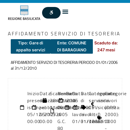
AFFIDAMENTO SERVIZIO DI TESORERIA
Tipo: Gare di
Ente: COMUNE
Scaduto da:
appalto servizi
DI BARAGIANO
247 mesi
AFFIDAMENTO SERVIZIO DI TESORERIA PERIODO 01/01/2006
al 31/12/2010
Inizio
Data
Scadenza:
Numero
Data
Data
Data
Categoria
Importo
Categorie
presentazione
di
28/12/2005
atto:
atto:
di
di
servizi
oneri
lavori
istanze:
pubblicazione:
11:00
Delibera
30/11/2005
inizio
fine
CPV:
sicurezza:
(DPR
05/12/2005
05/12/2005
di
lavori:
lavori:
Altri
0
2000):
00:00
00:00
G.C.
01/01/2006
31/12/2010
servizi
0000
80
-