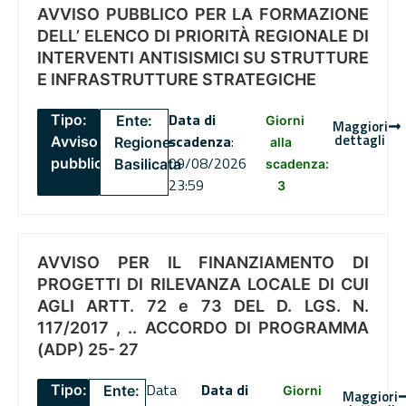
AVVISO PUBBLICO PER LA FORMAZIONE
DELL’ ELENCO DI PRIORITÀ REGIONALE DI
INTERVENTI ANTISISMICI SU STRUTTURE
E INFRASTRUTTURE STRATEGICHE
Data di
Tipo:
Ente:
Giorni
Maggiori
dettagli
scadenza
:
Avviso
Regione
alla
09/08/2026
pubblico
Basilicata
scadenza:
23:59
3
AVVISO PER IL FINANZIAMENTO DI
PROGETTI DI RILEVANZA LOCALE DI CUI
AGLI ARTT. 72 e 73 DEL D. LGS. N.
117/2017 , .. ACCORDO DI PROGRAMMA
(ADP) 25- 27
Data
Data di
Tipo:
Ente:
Giorni
Maggiori