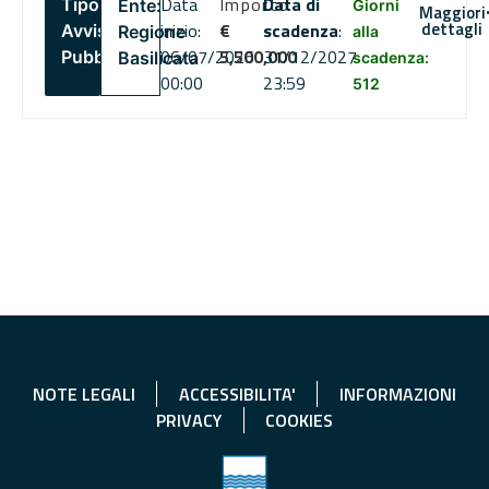
Data
Importo
Data di
Tipo:
Ente:
Giorni
Maggiori
dettagli
inizio:
€
scadenza
:
Avviso
Regione
alla
06/07/2026
5,500,000
31/12/2027
Pubblico
Basilicata
scadenza:
00:00
23:59
512
NOTE LEGALI
ACCESSIBILITA'
INFORMAZIONI
PRIVACY
COOKIES