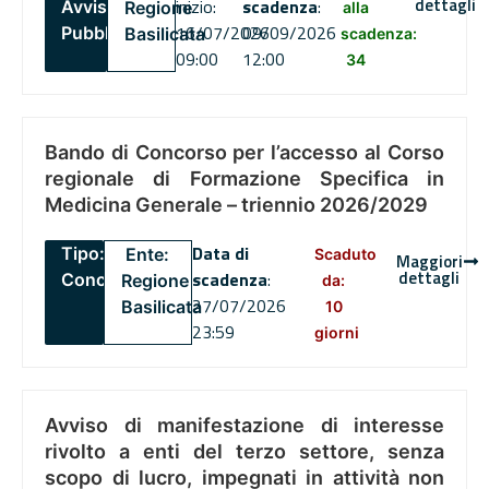
dettagli
inizio:
scadenza
:
Avviso
Regione
alla
16/07/2026
09/09/2026
Pubblico
Basilicata
scadenza:
09:00
12:00
34
Bando di Concorso per l’accesso al Corso
regionale di Formazione Specifica in
Medicina Generale – triennio 2026/2029
Data di
Tipo:
Ente:
Scaduto
Maggiori
dettagli
scadenza
:
Concorsi
Regione
da:
27/07/2026
Basilicata
10
23:59
giorni
Avviso di manifestazione di interesse
rivolto a enti del terzo settore, senza
scopo di lucro, impegnati in attività non