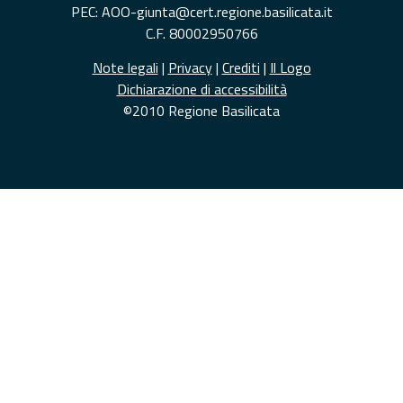
PEC: AOO-giunta@cert.regione.basilicata.it
C.F. 80002950766
Note legali
|
Privacy
|
Crediti
|
Il Logo
Dichiarazione di accessibilità
©2010 Regione Basilicata