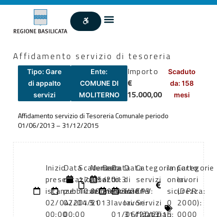
Affidamento servizio di tesoreria
Importo
Tipo: Gare
Ente:
Scaduto
€
di appalto
COMUNE DI
da: 158
15.000,00
servizi
MOLITERNO
mesi
Affidamento servizio di Tesoreria Comunale periodo
01/06/2013 – 31/12/2015
Inizio
Data
Scadenza:
Numero
Data
Data
Data
Categoria
Importo
Categorie
presentazione
di
17/05/2013
atto:
atto:
di
di
servizi
oneri
lavori
istanze:
pubblicazione:
10:00
determinazione
29/03/2013
inizio
fine
CPV:
sicurezza:
(DPR
02/04/2013
02/04/2013
51
lavori:
lavori:
Servizi
0
2000):
00:00
00:00
01/06/2013
31/12/2015
finanziari:
0000