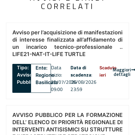
CORRELATI
Avviso per l’acquisizione di manifestazioni
di interesse finalizzata all’affidamento di
un incarico tecnico-professionale ..
LIFE21-NAT-IT-LIFE TURTLE
Data
Data di
Tipo:
Ente:
Scaduto
Maggiori
dettagli
inizio:
scadenza
:
Avviso
Regione
ieri
22/07/2026
06/08/2026
Pubblico
Basilicata
09:00
23:59
AVVISO PUBBLICO PER LA FORMAZIONE
DELL’ ELENCO DI PRIORITÀ REGIONALE DI
INTERVENTI ANTISISMICI SU STRUTTURE