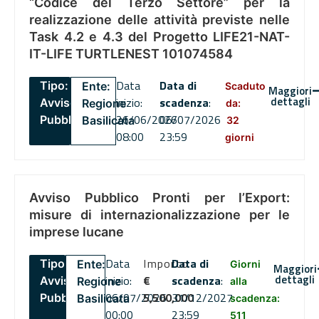
“Codice del Terzo Settore” per la
realizzazione delle attività previste nelle
Task 4.2 e 4.3 del Progetto LIFE21-NAT-
IT-LIFE TURTLENEST 101074584
Data
Data di
Tipo:
Ente:
Scaduto
Maggiori
dettagli
inizio:
scadenza
:
Avviso
Regione
da:
26/06/2026
06/07/2026
Pubblico
Basilicata
32
08:00
23:59
giorni
Avviso Pubblico Pronti per l’Export:
misure di internazionalizzazione per le
imprese lucane
Data
Importo
Data di
Tipo:
Ente:
Giorni
Maggiori
dettagli
inizio:
€
scadenza
:
Avviso
Regione
alla
06/07/2026
5,500,000
31/12/2027
Pubblico
Basilicata
scadenza:
00:00
23:59
511