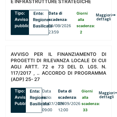
E INFRASTRUTTURE STRATEGICHE
Data di
Tipo:
Ente:
Giorni
Maggiori
dettagli
scadenza
:
Avviso
Regione
alla
09/08/2026
pubblico
Basilicata
scadenza:
23:59
2
AVVISO PER IL FINANZIAMENTO DI
PROGETTI DI RILEVANZA LOCALE DI CUI
AGLI ARTT. 72 e 73 DEL D. LGS. N.
117/2017 , .. ACCORDO DI PROGRAMMA
(ADP) 25- 27
Data
Data di
Tipo:
Ente:
Giorni
Maggiori
dettagli
inizio:
scadenza
:
Avviso
Regione
alla
16/07/2026
09/09/2026
Pubblico
Basilicata
scadenza:
09:00
12:00
33