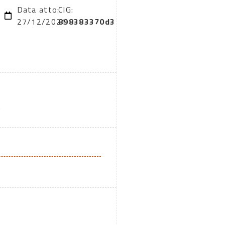
Data atto:
CIG:
27/12/2021
898383370d3
A