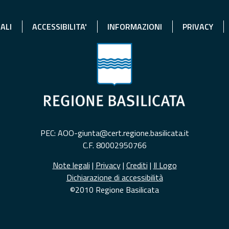
ALI
ACCESSIBILITA'
INFORMAZIONI
PRIVACY
PEC: AOO-giunta@cert.regione.basilicata.it
C.F. 80002950766
Note legali
|
Privacy
|
Crediti
|
Il Logo
Dichiarazione di accessibilità
©2010 Regione Basilicata