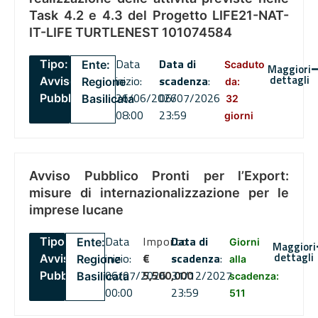
Task 4.2 e 4.3 del Progetto LIFE21-NAT-
IT-LIFE TURTLENEST 101074584
Data
Data di
Tipo:
Ente:
Scaduto
Maggiori
dettagli
inizio:
scadenza
:
Avviso
Regione
da:
26/06/2026
06/07/2026
Pubblico
Basilicata
32
08:00
23:59
giorni
Avviso Pubblico Pronti per l’Export:
misure di internazionalizzazione per le
imprese lucane
Data
Importo
Data di
Tipo:
Ente:
Giorni
Maggiori
dettagli
inizio:
€
scadenza
:
Avviso
Regione
alla
06/07/2026
5,500,000
31/12/2027
Pubblico
Basilicata
scadenza:
00:00
23:59
511