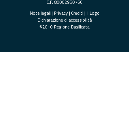
C.F. 80002950766
Note legali
|
Privacy
|
Crediti
|
Il Logo
Dichiarazione di accessibilità
©2010 Regione Basilicata