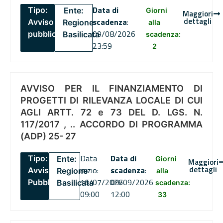
Data di
Tipo:
Ente:
Giorni
Maggiori
dettagli
scadenza
:
Avviso
Regione
alla
09/08/2026
pubblico
Basilicata
scadenza:
23:59
2
AVVISO PER IL FINANZIAMENTO DI
PROGETTI DI RILEVANZA LOCALE DI CUI
AGLI ARTT. 72 e 73 DEL D. LGS. N.
117/2017 , .. ACCORDO DI PROGRAMMA
(ADP) 25- 27
Data
Data di
Tipo:
Ente:
Giorni
Maggiori
dettagli
inizio:
scadenza
:
Avviso
Regione
alla
16/07/2026
09/09/2026
Pubblico
Basilicata
scadenza:
09:00
12:00
33