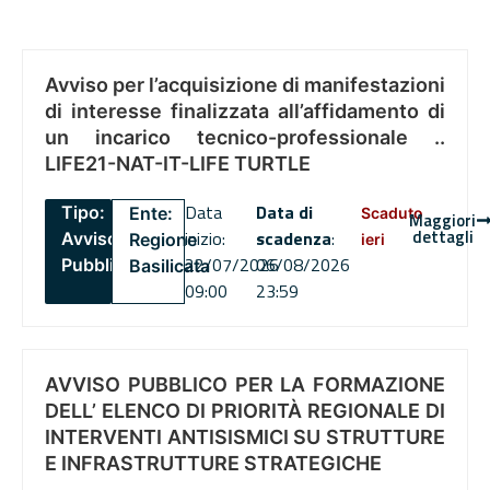
Avviso per l’acquisizione di manifestazioni
di interesse finalizzata all’affidamento di
un incarico tecnico-professionale ..
LIFE21-NAT-IT-LIFE TURTLE
Data
Data di
Tipo:
Ente:
Scaduto
Maggiori
dettagli
inizio:
scadenza
:
Avviso
Regione
ieri
22/07/2026
06/08/2026
Pubblico
Basilicata
09:00
23:59
AVVISO PUBBLICO PER LA FORMAZIONE
DELL’ ELENCO DI PRIORITÀ REGIONALE DI
INTERVENTI ANTISISMICI SU STRUTTURE
E INFRASTRUTTURE STRATEGICHE