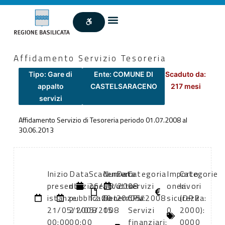
Affidamento Servizio Tesoreria
Tipo: Gare di
Ente: COMUNE DI
Scaduto da:
appalto
CASTELSARACENO
217 mesi
servizi
Affidamento Servizio di Tesoreria periodo 01.07.2008 al
30.06.2013
Inizio
Data
Scadenza:
Numero
Data
Categoria
Importo
Categorie
presentazione
di
26/06/2008
atto:
atto:
servizi
oneri
lavori
istanze:
pubblicazione:
12:00
Determina
20/05/2008
CPV:
sicurezza:
(DPR
21/05/2008
21/05/2008
15
Servizi
0
2000):
00:00
00:00
finanziari:
0000