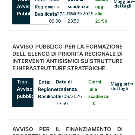
Maggiori
dettagli
inizio:
scadenza
:
Avviso
Regione
oggi
22/07/2026
06/08/2026
Pubblico
Basilicata
alle
09:00
23:59
23:59
AVVISO PUBBLICO PER LA FORMAZIONE
DELL’ ELENCO DI PRIORITÀ REGIONALE DI
INTERVENTI ANTISISMICI SU STRUTTURE
E INFRASTRUTTURE STRATEGICHE
Data di
Tipo:
Ente:
Giorni
Maggiori
dettagli
scadenza
:
Avviso
Regione
alla
09/08/2026
pubblico
Basilicata
scadenza:
23:59
3
AVVISO PER IL FINANZIAMENTO DI