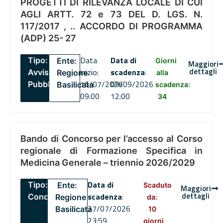
PROGETTI DI RILEVANZA LOCALE DI CUI
AGLI ARTT. 72 e 73 DEL D. LGS. N.
117/2017 , .. ACCORDO DI PROGRAMMA
(ADP) 25- 27
Data
Data di
Tipo:
Ente:
Giorni
Maggiori
dettagli
inizio:
scadenza
:
Avviso
Regione
alla
16/07/2026
09/09/2026
Pubblico
Basilicata
scadenza:
09:00
12:00
34
Bando di Concorso per l’accesso al Corso
regionale di Formazione Specifica in
Medicina Generale – triennio 2026/2029
Data di
Tipo:
Ente:
Scaduto
Maggiori
dettagli
scadenza
:
Concorsi
Regione
da:
27/07/2026
Basilicata
10
23:59
giorni