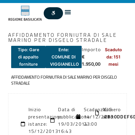
AFFIDDAMENTO FORNIUTRA DI SALE
MARINO PER DISGELO STRADALE
Importo
Tipo: Gare
Ente:
Scaduto
€
di appalto
COMUNE DI
da: 151
1.950,00
forniture
VIGGIANELLO
mesi
AFFIDDAMENTO FORNIUTRA DI SALE MARINO PER DISGELO
STRADALE
Inizio
Data di
Scadenza:
Numero
CIG:
presentazione
pubblicazione:
14/12/2013
atto:
ZB30DDEF6
istanze:
19/03/2014
23:00
15/12/2013
16:43