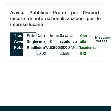
Avviso Pubblico Pronti per l’Export:
misure di internazionalizzazione per le
imprese lucane
Data
Importo
Data di
Tipo:
Ente:
Giorni
Maggiori
dettagli
inizio:
€
scadenza
:
Avviso
Regione
alla
06/07/2026
5,500,000
31/12/2027
Pubblico
Basilicata
scadenza:
00:00
23:59
512