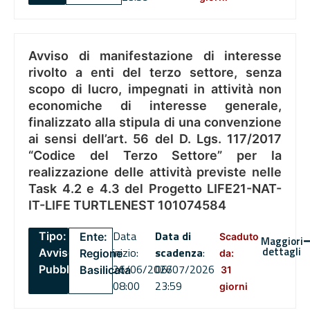
Avviso di manifestazione di interesse
rivolto a enti del terzo settore, senza
scopo di lucro, impegnati in attività non
economiche di interesse generale,
finalizzato alla stipula di una convenzione
ai sensi dell’art. 56 del D. Lgs. 117/2017
“Codice del Terzo Settore” per la
realizzazione delle attività previste nelle
Task 4.2 e 4.3 del Progetto LIFE21-NAT-
IT-LIFE TURTLENEST 101074584
Data
Data di
Tipo:
Ente:
Scaduto
Maggiori
dettagli
inizio:
scadenza
:
Avviso
Regione
da:
26/06/2026
06/07/2026
Pubblico
Basilicata
31
08:00
23:59
giorni