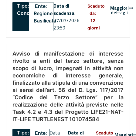
Data di
Tipo:
Ente:
Scaduto
Maggiori
dettagli
scadenza
:
Concorsi
Regione
da:
27/07/2026
Basilicata
12
23:59
giorni
Avviso di manifestazione di interesse
rivolto a enti del terzo settore, senza
scopo di lucro, impegnati in attività non
economiche di interesse generale,
finalizzato alla stipula di una convenzione
ai sensi dell’art. 56 del D. Lgs. 117/2017
“Codice del Terzo Settore” per la
realizzazione delle attività previste nelle
Task 4.2 e 4.3 del Progetto LIFE21-NAT-
IT-LIFE TURTLENEST 101074584
Data
Data di
Tipo:
Ente:
Scaduto
Maggiori