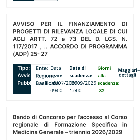
AVVISO PER IL FINANZIAMENTO DI
PROGETTI DI RILEVANZA LOCALE DI CUI
AGLI ARTT. 72 e 73 DEL D. LGS. N.
117/2017 , .. ACCORDO DI PROGRAMMA
(ADP) 25- 27
Data
Data di
Tipo:
Ente:
Giorni
Maggiori
dettagli
inizio:
scadenza
:
Avviso
Regione
alla
16/07/2026
09/09/2026
Pubblico
Basilicata
scadenza:
09:00
12:00
32
Bando di Concorso per l’accesso al Corso
regionale di Formazione Specifica in
Medicina Generale – triennio 2026/2029