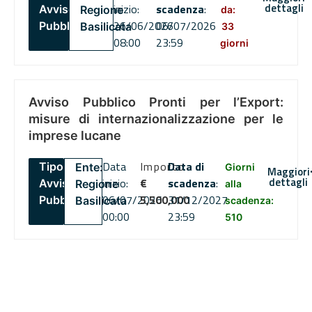
dettagli
inizio:
scadenza
:
Avviso
Regione
da:
26/06/2026
06/07/2026
Pubblico
Basilicata
33
08:00
23:59
giorni
Avviso Pubblico Pronti per l’Export:
misure di internazionalizzazione per le
imprese lucane
Data
Importo
Data di
Tipo:
Ente:
Giorni
Maggiori
dettagli
inizio:
€
scadenza
:
Avviso
Regione
alla
06/07/2026
5,500,000
31/12/2027
Pubblico
Basilicata
scadenza:
00:00
23:59
510