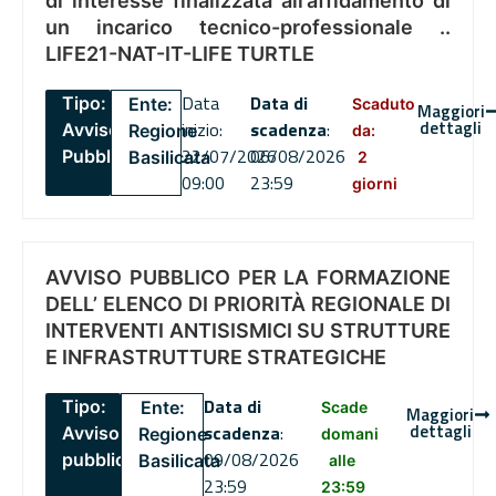
di interesse finalizzata all’affidamento di
un incarico tecnico-professionale ..
LIFE21-NAT-IT-LIFE TURTLE
Data
Data di
Tipo:
Ente:
Scaduto
Maggiori
dettagli
inizio:
scadenza
:
Avviso
Regione
da:
22/07/2026
06/08/2026
Pubblico
Basilicata
2
09:00
23:59
giorni
AVVISO PUBBLICO PER LA FORMAZIONE
DELL’ ELENCO DI PRIORITÀ REGIONALE DI
INTERVENTI ANTISISMICI SU STRUTTURE
E INFRASTRUTTURE STRATEGICHE
Data di
Tipo:
Ente:
Scade
Maggiori
dettagli
scadenza
:
Avviso
Regione
domani
09/08/2026
pubblico
Basilicata
alle
23:59
23:59