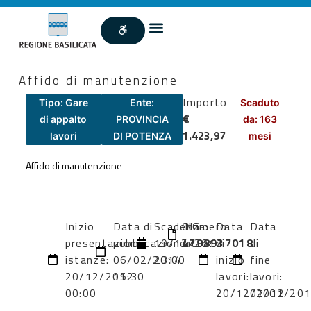
Affido di manutenzione
Importo
Tipo: Gare
Ente:
Scaduto
€
di appalto
PROVINCIA
da: 163
1.423,97
lavori
DI POTENZA
mesi
Affido di manutenzione
Inizio
Data di
Scadenza:
CIG:
Numero
Data
Data
presentazione
pubblicazione:
19/12/2012
4798937018
atto:
di
di
istanze:
06/02/2014
23:00
inizio
fine
20/12/2012
15:30
lavori:
lavori:
00:00
20/12/2012
07/01/20