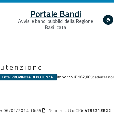
Portale Bandi
Avvisi e bandi pubblici della Regione
Basilicata
nutenzione
Importo
€ 162,00
Ente: PROVINCIA DI POTENZA
Scadenza non
ne: 06/02/2014 16:55
Numero atto:
CIG:
4793215E22