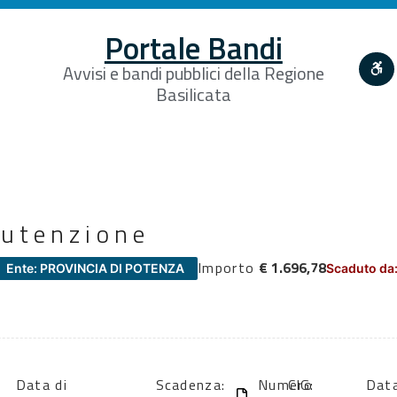
Portale Bandi
Avvisi e bandi pubblici della Regione
Basilicata
nutenzione
Importo
€ 1.696,78
Ente: PROVINCIA DI POTENZA
Scaduto da:
Data di
Scadenza:
Numero
CIG:
Data