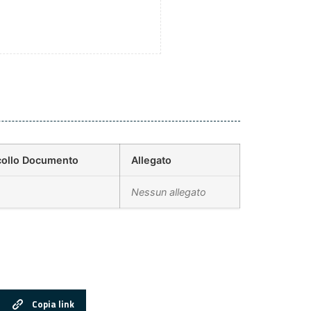
collo Documento
Allegato
Nessun allegato
Copia link