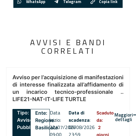
WhatsApp
Telegram
Copia link
AVVISI E BANDI
CORRELATI
Avviso per l’acquisizione di manifestazioni
di interesse finalizzata all’affidamento di
un incarico tecnico-professionale ..
LIFE21-NAT-IT-LIFE TURTLE
Data
Data di
Tipo:
Ente:
Scaduto
Maggiori
dettagli
inizio:
scadenza
:
Avviso
Regione
da:
22/07/2026
06/08/2026
Pubblico
Basilicata
2
09:00
23:59
giorni