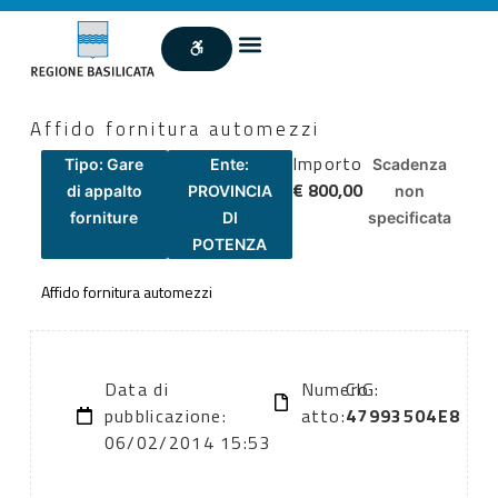
Affido fornitura automezzi
Importo
Tipo: Gare
Ente:
Scadenza
€ 800,00
di appalto
PROVINCIA
non
forniture
DI
specificata
POTENZA
Affido fornitura automezzi
Data di
Numero
CIG:
pubblicazione:
atto:
47993504E8
06/02/2014 15:53