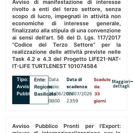
Avviso di manifestazione di interesse
rivolto a enti del terzo settore, senza
scopo di lucro, impegnati in attività non
economiche di interesse generale,
finalizzato alla stipula di una convenzione
ai sensi dell’art. 56 del D. Lgs. 117/2017
“Codice del Terzo Settore” per la
realizzazione delle attività previste nelle
Task 4.2 e 4.3 del Progetto LIFE21-NAT-
IT-LIFE TURTLENEST 101074584
Data
Data di
Tipo:
Ente:
Scaduto
Maggiori
dettagli
inizio:
scadenza
:
Avviso
Regione
da:
26/06/2026
06/07/2026
Pubblico
Basilicata
33
08:00
23:59
giorni
Avviso Pubblico Pronti per l’Export: