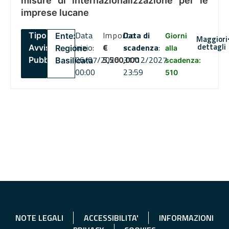
misure di internazionalizzazione per le
imprese lucane
Data
Importo
Data di
Tipo:
Ente:
Giorni
Maggiori
dettagli
inizio:
€
scadenza
:
Avviso
Regione
alla
06/07/2026
5,500,000
31/12/2027
Pubblico
Basilicata
scadenza:
00:00
23:59
510
NOTE LEGALI
ACCESSIBILITA'
INFORMAZIONI