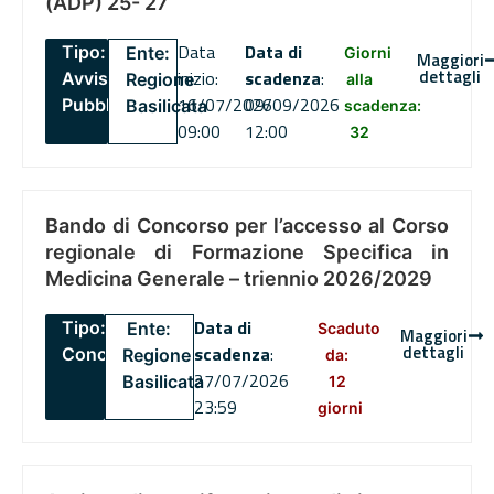
(ADP) 25- 27
Data
Data di
Tipo:
Ente:
Giorni
Maggiori
dettagli
inizio:
scadenza
:
Avviso
Regione
alla
16/07/2026
09/09/2026
Pubblico
Basilicata
scadenza:
09:00
12:00
32
Bando di Concorso per l’accesso al Corso
regionale di Formazione Specifica in
Medicina Generale – triennio 2026/2029
Data di
Tipo:
Ente:
Scaduto
Maggiori
dettagli
scadenza
:
Concorsi
Regione
da:
27/07/2026
Basilicata
12
23:59
giorni