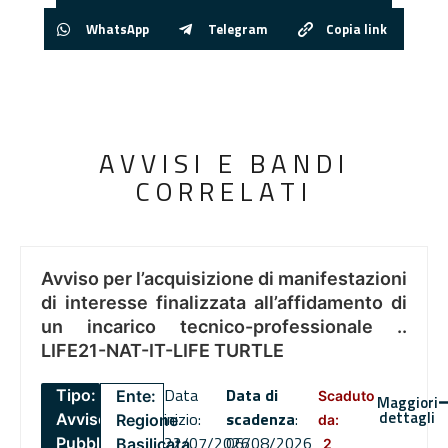
WhatsApp
Telegram
Copia link
AVVISI E BANDI
CORRELATI
Avviso per l’acquisizione di manifestazioni
di interesse finalizzata all’affidamento di
un incarico tecnico-professionale ..
LIFE21-NAT-IT-LIFE TURTLE
Data
Data di
Tipo:
Ente:
Scaduto
Maggiori
dettagli
inizio:
scadenza
:
Avviso
Regione
da:
22/07/2026
06/08/2026
Pubblico
Basilicata
2