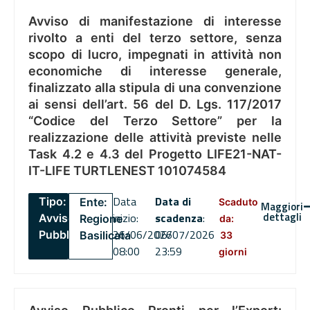
Avviso di manifestazione di interesse
rivolto a enti del terzo settore, senza
scopo di lucro, impegnati in attività non
economiche di interesse generale,
finalizzato alla stipula di una convenzione
ai sensi dell’art. 56 del D. Lgs. 117/2017
“Codice del Terzo Settore” per la
realizzazione delle attività previste nelle
Task 4.2 e 4.3 del Progetto LIFE21-NAT-
IT-LIFE TURTLENEST 101074584
Data
Data di
Tipo:
Ente:
Scaduto
Maggiori
dettagli
inizio:
scadenza
:
Avviso
Regione
da:
26/06/2026
06/07/2026
Pubblico
Basilicata
33
08:00
23:59
giorni