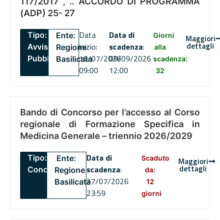
117/2017 , .. ACCORDO DI PROGRAMMA
(ADP) 25- 27
Data
Data di
Tipo:
Ente:
Giorni
Maggiori
dettagli
inizio:
scadenza
:
Avviso
Regione
alla
16/07/2026
09/09/2026
Pubblico
Basilicata
scadenza:
09:00
12:00
32
Bando di Concorso per l’accesso al Corso
regionale di Formazione Specifica in
Medicina Generale – triennio 2026/2029
Data di
Tipo:
Ente:
Scaduto
Maggiori
dettagli
scadenza
:
Concorsi
Regione
da:
27/07/2026
Basilicata
12
23:59
giorni