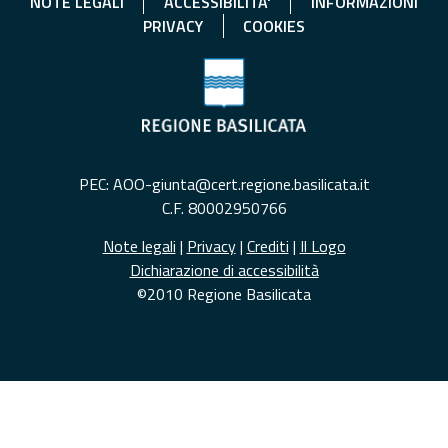
NOTE LEGALI
ACCESSIBILITA'
INFORMAZIONI
PRIVACY
COOKIES
PEC: AOO-giunta@cert.regione.basilicata.it
C.F. 80002950766
Note legali
|
Privacy
|
Crediti
|
Il Logo
Dichiarazione di accessibilità
©2010 Regione Basilicata