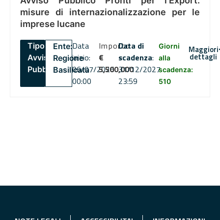
Avviso Pubblico Pronti per l’Export:
misure di internazionalizzazione per le
imprese lucane
Data
Importo
Data di
Tipo:
Ente:
Giorni
Maggiori
dettagli
inizio:
€
scadenza
:
Avviso
Regione
alla
06/07/2026
5,500,000
31/12/2027
Pubblico
Basilicata
scadenza:
00:00
23:59
510