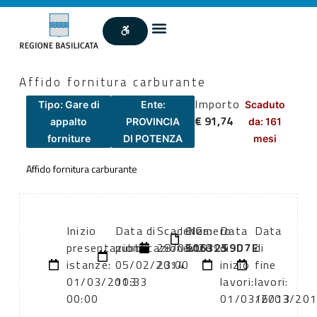
Affido fornitura carburante
Importo
Tipo: Gare di
Ente:
Scaduto
€ 91,74
appalto
PROVINCIA
da: 161
forniture
DI POTENZA
mesi
Affido fornitura carburante
Inizio
Data di
Scadenza:
CIG:
Numero
Data
Data
presentazione
pubblicazione:
28/02/2013
5063259D7E
atto:
di
di
istanze:
05/02/2014
23:00
inizio
fine
01/03/2013
10:33
lavori:
lavori:
00:00
01/03/2013
16/03/20