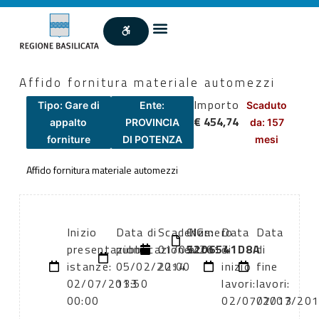
Affido fornitura materiale automezzi
Importo
Tipo: Gare di
Ente:
Scaduto
€ 454,74
appalto
PROVINCIA
da: 157
forniture
DI POTENZA
mesi
Affido fornitura materiale automezzi
Inizio
Data di
Scadenza:
CIG:
Numero
Data
Data
presentazione
pubblicazione:
01/07/2013
5206541D8A
atto:
di
di
istanze:
05/02/2014
22:00
inizio
fine
02/07/2013
13:50
lavori:
lavori:
00:00
02/07/2013
07/07/20