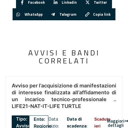
Facebook
Linkedin
Twitter
WhatsApp
Telegram
Copia link
AVVISI E BANDI
CORRELATI
Avviso per l’acquisizione di manifestazioni
di interesse finalizzata all’affidamento di
un incarico tecnico-professionale ..
LIFE21-NAT-IT-LIFE TURTLE
Data
Data di
Tipo:
Ente:
Scaduto
Maggiori
dettagli
inizio:
scadenza
:
Avviso
Regione
ieri