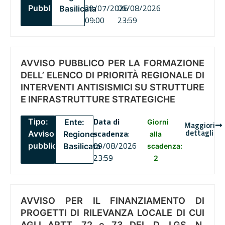
22/07/2026
06/08/2026
Pubblico
Basilicata
09:00
23:59
AVVISO PUBBLICO PER LA FORMAZIONE
DELL’ ELENCO DI PRIORITÀ REGIONALE DI
INTERVENTI ANTISISMICI SU STRUTTURE
E INFRASTRUTTURE STRATEGICHE
Data di
Tipo:
Ente:
Giorni
Maggiori
dettagli
scadenza
:
Avviso
Regione
alla
09/08/2026
pubblico
Basilicata
scadenza:
23:59
2
AVVISO PER IL FINANZIAMENTO DI
PROGETTI DI RILEVANZA LOCALE DI CUI
AGLI ARTT. 72 e 73 DEL D. LGS. N.