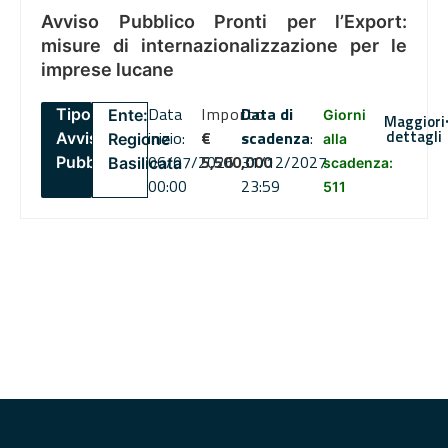
Avviso Pubblico Pronti per l’Export:
misure di internazionalizzazione per le
imprese lucane
Data
Importo
Data di
Tipo:
Ente:
Giorni
Maggiori
dettagli
inizio:
€
scadenza
:
Avviso
Regione
alla
06/07/2026
5,500,000
31/12/2027
Pubblico
Basilicata
scadenza:
00:00
23:59
511