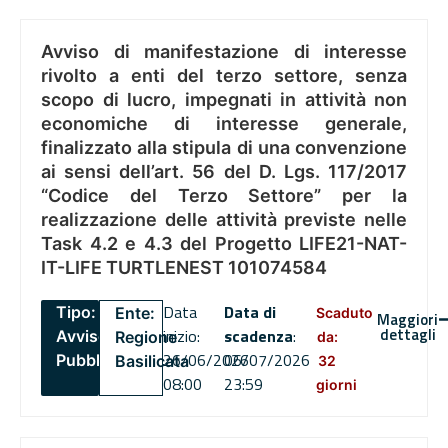
Avviso di manifestazione di interesse
rivolto a enti del terzo settore, senza
scopo di lucro, impegnati in attività non
economiche di interesse generale,
finalizzato alla stipula di una convenzione
ai sensi dell’art. 56 del D. Lgs. 117/2017
“Codice del Terzo Settore” per la
realizzazione delle attività previste nelle
Task 4.2 e 4.3 del Progetto LIFE21-NAT-
IT-LIFE TURTLENEST 101074584
Data
Data di
Tipo:
Ente:
Scaduto
Maggiori
dettagli
inizio:
scadenza
:
Avviso
Regione
da:
26/06/2026
06/07/2026
Pubblico
Basilicata
32
08:00
23:59
giorni