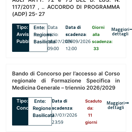
117/2017 , .. ACCORDO DI PROGRAMMA
(ADP) 25- 27
Data
Data di
Tipo:
Ente:
Giorni
Maggiori
dettagli
inizio:
scadenza
:
Avviso
Regione
alla
16/07/2026
09/09/2026
Pubblico
Basilicata
scadenza:
09:00
12:00
33
Bando di Concorso per l’accesso al Corso
regionale di Formazione Specifica in
Medicina Generale – triennio 2026/2029
Data di
Tipo:
Ente:
Scaduto
Maggiori
dettagli
scadenza
:
Concorsi
Regione
da:
27/07/2026
Basilicata
11
23:59
giorni