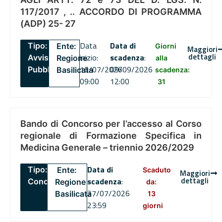
117/2017 , .. ACCORDO DI PROGRAMMA
(ADP) 25- 27
Data
Data di
Tipo:
Ente:
Giorni
Maggiori
dettagli
inizio:
scadenza
:
Avviso
Regione
alla
16/07/2026
09/09/2026
Pubblico
Basilicata
scadenza:
09:00
12:00
31
Bando di Concorso per l’accesso al Corso
regionale di Formazione Specifica in
Medicina Generale – triennio 2026/2029
Data di
Tipo:
Ente:
Scaduto
Maggiori
dettagli
scadenza
:
Concorsi
Regione
da:
27/07/2026
Basilicata
13
23:59
giorni