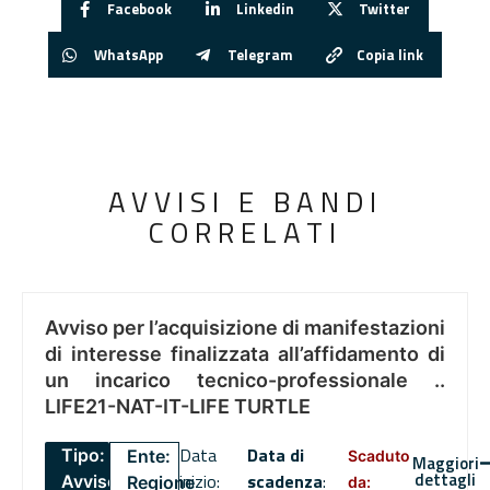
Facebook
Linkedin
Twitter
WhatsApp
Telegram
Copia link
AVVISI E BANDI
CORRELATI
Avviso per l’acquisizione di manifestazioni
di interesse finalizzata all’affidamento di
un incarico tecnico-professionale ..
LIFE21-NAT-IT-LIFE TURTLE
Data
Data di
Tipo:
Ente:
Scaduto
Maggiori
dettagli
inizio:
scadenza
:
Avviso
Regione
da: