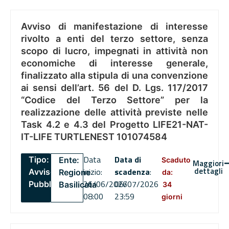
Avviso di manifestazione di interesse
rivolto a enti del terzo settore, senza
scopo di lucro, impegnati in attività non
economiche di interesse generale,
finalizzato alla stipula di una convenzione
ai sensi dell’art. 56 del D. Lgs. 117/2017
“Codice del Terzo Settore” per la
realizzazione delle attività previste nelle
Task 4.2 e 4.3 del Progetto LIFE21-NAT-
IT-LIFE TURTLENEST 101074584
Data
Data di
Tipo:
Ente:
Scaduto
Maggiori
dettagli
inizio:
scadenza
:
Avviso
Regione
da:
26/06/2026
06/07/2026
Pubblico
Basilicata
34
08:00
23:59
giorni