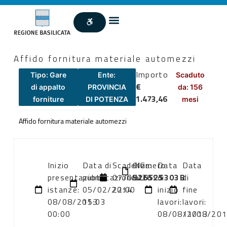
Affido fornitura materiale automezzi
Importo
Tipo: Gare
Ente:
Scaduto
€
di appalto
PROVINCIA
da: 156
1.473,46
forniture
DI POTENZA
mesi
Affido fornitura materiale automezzi
Inizio
Data di
Scadenza:
CIG:
Numero
Data
Data
presentazione
pubblicazione:
07/08/2013
526525303B
atto:
di
di
istanze:
05/02/2014
22:00
inizio
fine
08/08/2013
15:03
lavori:
lavori:
00:00
08/08/2013
11/08/20