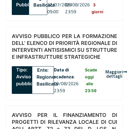
22/07/2026
06/08/2026
Pubblico
Basilicata
3
09:00
23:59
giorni
AVVISO PUBBLICO PER LA FORMAZIONE
DELL’ ELENCO DI PRIORITÀ REGIONALE DI
INTERVENTI ANTISISMICI SU STRUTTURE
E INFRASTRUTTURE STRATEGICHE
Data di
Tipo:
Ente:
Scade
Maggiori
dettagli
scadenza
:
Avviso
Regione
oggi
09/08/2026
pubblico
Basilicata
alle
23:59
23:59
AVVISO PER IL FINANZIAMENTO DI
PROGETTI DI RILEVANZA LOCALE DI CUI
AGLI ARTT. 72 e 73 DEL D. LGS. N.