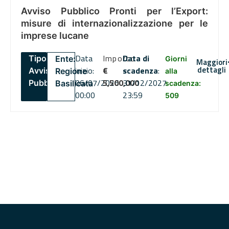
Avviso Pubblico Pronti per l’Export:
misure di internazionalizzazione per le
imprese lucane
Data
Importo
Data di
Tipo:
Ente:
Giorni
Maggiori
dettagli
inizio:
€
scadenza
:
Avviso
Regione
alla
06/07/2026
5,500,000
31/12/2027
Pubblico
Basilicata
scadenza:
00:00
23:59
509