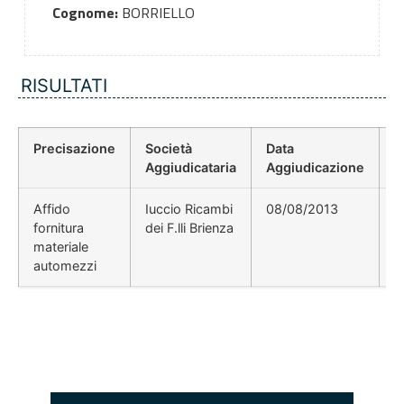
Cognome:
BORRIELLO
RISULTATI
Precisazione
Società
Data
P
Aggiudicataria
Aggiudicazione
D
Affido
Iuccio Ricambi
08/08/2013
fornitura
dei F.lli Brienza
materiale
automezzi