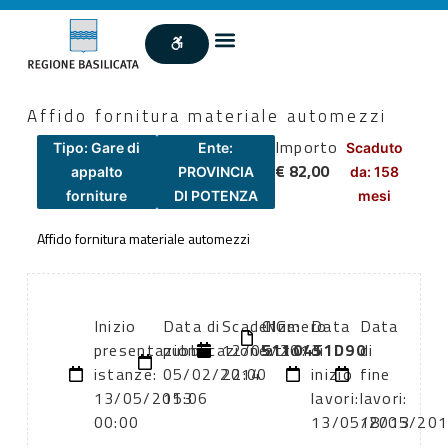
Affido fornitura materiale automezzi
Importo
Tipo: Gare di
Ente:
Scaduto
€ 82,00
appalto
PROVINCIA
da: 158
forniture
DI POTENZA
mesi
Affido fornitura materiale automezzi
Inizio
Data di
Scadenza:
CIG:
Numero
Data
Data
presentazione
pubblicazione:
12/05/2013
5110451D90
atto:
di
di
istanze:
05/02/2014
22:00
inizio
fine
13/05/2013
15:06
lavori:
lavori:
00:00
13/05/2013
18/05/20