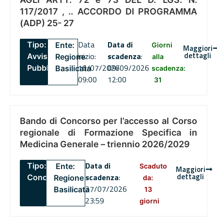
117/2017 , .. ACCORDO DI PROGRAMMA
(ADP) 25- 27
Data
Data di
Tipo:
Ente:
Giorni
Maggiori
dettagli
inizio:
scadenza
:
Avviso
Regione
alla
16/07/2026
09/09/2026
Pubblico
Basilicata
scadenza:
09:00
12:00
31
Bando di Concorso per l’accesso al Corso
regionale di Formazione Specifica in
Medicina Generale – triennio 2026/2029
Data di
Tipo:
Ente:
Scaduto
Maggiori
dettagli
scadenza
:
Concorsi
Regione
da:
27/07/2026
Basilicata
13
23:59
giorni