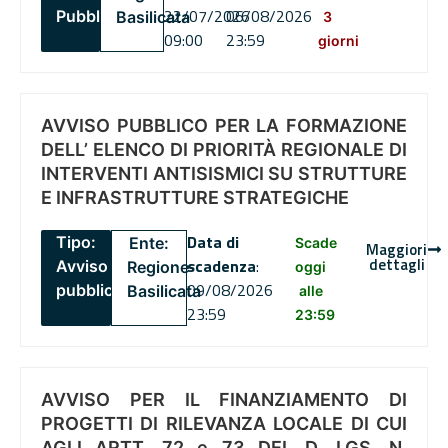
22/07/2026
06/08/2026
Pubblico
Basilicata
3
09:00
23:59
giorni
AVVISO PUBBLICO PER LA FORMAZIONE
DELL’ ELENCO DI PRIORITÀ REGIONALE DI
INTERVENTI ANTISISMICI SU STRUTTURE
E INFRASTRUTTURE STRATEGICHE
Data di
Tipo:
Ente:
Scade
Maggiori
dettagli
scadenza
:
Avviso
Regione
oggi
09/08/2026
pubblico
Basilicata
alle
23:59
23:59
AVVISO PER IL FINANZIAMENTO DI
PROGETTI DI RILEVANZA LOCALE DI CUI
AGLI ARTT. 72 e 73 DEL D. LGS. N.