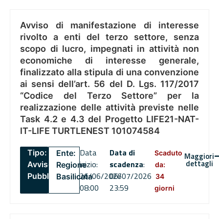
Avviso di manifestazione di interesse
rivolto a enti del terzo settore, senza
scopo di lucro, impegnati in attività non
economiche di interesse generale,
finalizzato alla stipula di una convenzione
ai sensi dell’art. 56 del D. Lgs. 117/2017
“Codice del Terzo Settore” per la
realizzazione delle attività previste nelle
Task 4.2 e 4.3 del Progetto LIFE21-NAT-
IT-LIFE TURTLENEST 101074584
Data
Data di
Tipo:
Ente:
Scaduto
Maggiori
dettagli
inizio:
scadenza
:
Avviso
Regione
da:
26/06/2026
06/07/2026
Pubblico
Basilicata
34
08:00
23:59
giorni