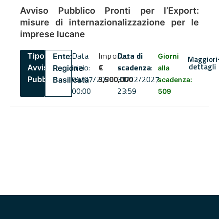
Avviso Pubblico Pronti per l’Export:
misure di internazionalizzazione per le
imprese lucane
Data
Importo
Data di
Tipo:
Ente:
Giorni
Maggiori
dettagli
inizio:
€
scadenza
:
Avviso
Regione
alla
06/07/2026
5,500,000
31/12/2027
Pubblico
Basilicata
scadenza:
00:00
23:59
509