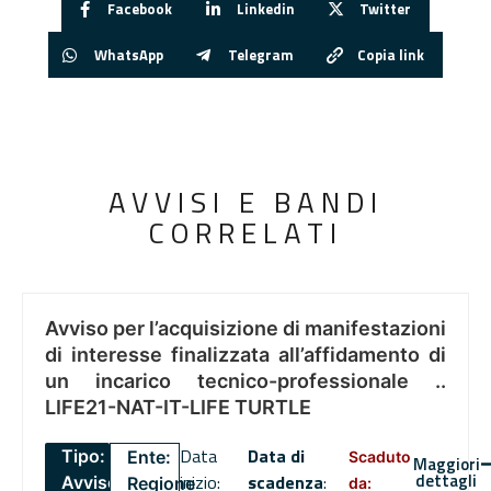
Facebook
Linkedin
Twitter
WhatsApp
Telegram
Copia link
AVVISI E BANDI
CORRELATI
Avviso per l’acquisizione di manifestazioni
di interesse finalizzata all’affidamento di
un incarico tecnico-professionale ..
LIFE21-NAT-IT-LIFE TURTLE
Data
Data di
Tipo:
Ente:
Scaduto
Maggiori
dettagli
inizio:
scadenza
:
Avviso
Regione
da: