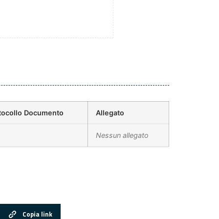
tocollo Documento
Allegato
Nessun allegato
Copia link