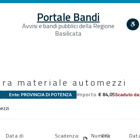
Portale Bandi
Avvisi e bandi pubblici della Regione
Basilicata
ura materiale automezzi
Importo
€ 84,05
Ente: PROVINCIA DI POTENZA
Scaduto da:
mezzi
Data di
Scadenza:
Numero
CIG:
Data