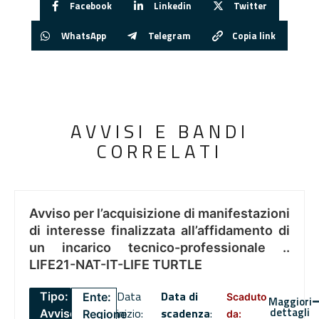
Facebook
Linkedin
Twitter
WhatsApp
Telegram
Copia link
AVVISI E BANDI
CORRELATI
Avviso per l’acquisizione di manifestazioni
di interesse finalizzata all’affidamento di
un incarico tecnico-professionale ..
LIFE21-NAT-IT-LIFE TURTLE
Data
Data di
Tipo:
Ente:
Scaduto
Maggiori
dettagli
inizio:
scadenza
:
Avviso
Regione
da: