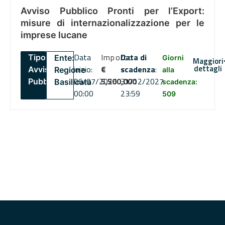
Avviso Pubblico Pronti per l’Export:
misure di internazionalizzazione per le
imprese lucane
Data
Importo
Data di
Tipo:
Ente:
Giorni
Maggiori
dettagli
inizio:
€
scadenza
:
Avviso
Regione
alla
06/07/2026
5,500,000
31/12/2027
Pubblico
Basilicata
scadenza:
00:00
23:59
509