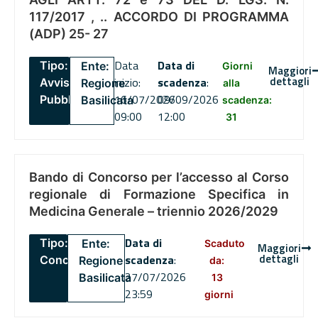
117/2017 , .. ACCORDO DI PROGRAMMA
(ADP) 25- 27
Data
Data di
Tipo:
Ente:
Giorni
Maggiori
dettagli
inizio:
scadenza
:
Avviso
Regione
alla
16/07/2026
09/09/2026
Pubblico
Basilicata
scadenza:
09:00
12:00
31
Bando di Concorso per l’accesso al Corso
regionale di Formazione Specifica in
Medicina Generale – triennio 2026/2029
Data di
Tipo:
Ente:
Scaduto
Maggiori
dettagli
scadenza
:
Concorsi
Regione
da:
27/07/2026
Basilicata
13
23:59
giorni