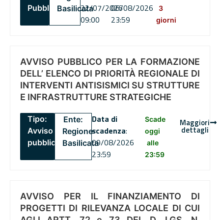
22/07/2026
06/08/2026
Pubblico
Basilicata
3
09:00
23:59
giorni
AVVISO PUBBLICO PER LA FORMAZIONE
DELL’ ELENCO DI PRIORITÀ REGIONALE DI
INTERVENTI ANTISISMICI SU STRUTTURE
E INFRASTRUTTURE STRATEGICHE
Data di
Tipo:
Ente:
Scade
Maggiori
dettagli
scadenza
:
Avviso
Regione
oggi
09/08/2026
pubblico
Basilicata
alle
23:59
23:59
AVVISO PER IL FINANZIAMENTO DI
PROGETTI DI RILEVANZA LOCALE DI CUI
AGLI ARTT. 72 e 73 DEL D. LGS. N.