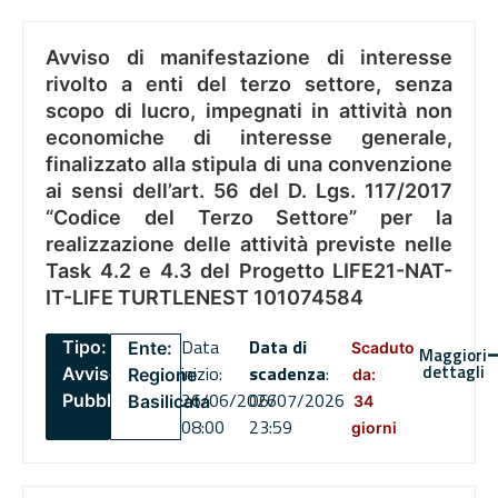
Avviso di manifestazione di interesse
rivolto a enti del terzo settore, senza
scopo di lucro, impegnati in attività non
economiche di interesse generale,
finalizzato alla stipula di una convenzione
ai sensi dell’art. 56 del D. Lgs. 117/2017
“Codice del Terzo Settore” per la
realizzazione delle attività previste nelle
Task 4.2 e 4.3 del Progetto LIFE21-NAT-
IT-LIFE TURTLENEST 101074584
Data
Data di
Tipo:
Ente:
Scaduto
Maggiori
dettagli
inizio:
scadenza
:
Avviso
Regione
da:
26/06/2026
06/07/2026
Pubblico
Basilicata
34
08:00
23:59
giorni