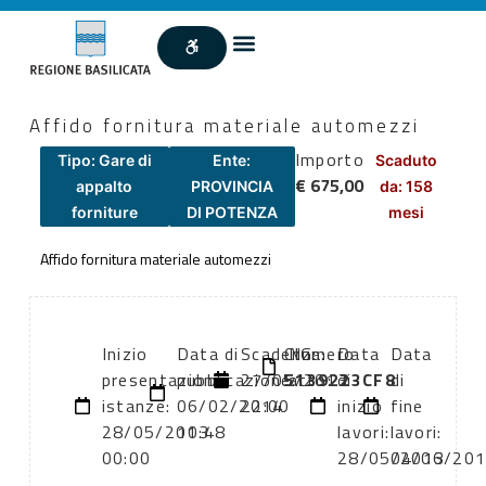
Affido fornitura materiale automezzi
Importo
Tipo: Gare di
Ente:
Scaduto
€ 675,00
appalto
PROVINCIA
da: 158
forniture
DI POTENZA
mesi
Affido fornitura materiale automezzi
Inizio
Data di
Scadenza:
CIG:
Numero
Data
Data
presentazione
pubblicazione:
27/05/2013
5139223CF8
atto:
di
di
istanze:
06/02/2014
22:00
inizio
fine
28/05/2013
10:48
lavori:
lavori:
00:00
28/05/2013
04/06/20