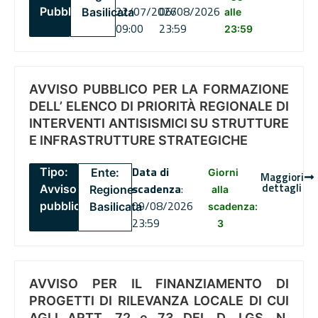
22/07/2026
06/08/2026
Pubblico
Basilicata
alle
09:00
23:59
23:59
AVVISO PUBBLICO PER LA FORMAZIONE
DELL’ ELENCO DI PRIORITÀ REGIONALE DI
INTERVENTI ANTISISMICI SU STRUTTURE
E INFRASTRUTTURE STRATEGICHE
Data di
Tipo:
Ente:
Giorni
Maggiori
dettagli
scadenza
:
Avviso
Regione
alla
09/08/2026
pubblico
Basilicata
scadenza:
23:59
3
AVVISO PER IL FINANZIAMENTO DI
PROGETTI DI RILEVANZA LOCALE DI CUI
AGLI ARTT. 72 e 73 DEL D. LGS. N.