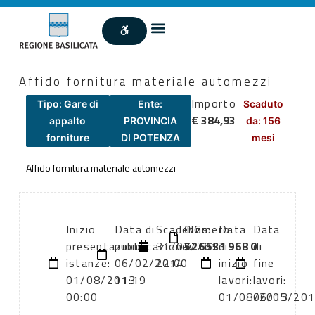
Affido fornitura materiale automezzi
Importo
Tipo: Gare di
Ente:
Scaduto
€ 384,93
appalto
PROVINCIA
da: 156
forniture
DI POTENZA
mesi
Affido fornitura materiale automezzi
Inizio
Data di
Scadenza:
CIG:
Numero
Data
Data
presentazione
pubblicazione:
31/07/2013
52653196B0
atto:
di
di
istanze:
06/02/2014
22:00
inizio
fine
01/08/2013
11:19
lavori:
lavori:
00:00
01/08/2013
06/05/20