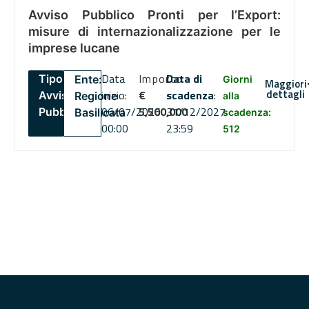
Avviso Pubblico Pronti per l’Export:
misure di internazionalizzazione per le
imprese lucane
Data
Importo
Data di
Tipo:
Ente:
Giorni
Maggiori
dettagli
inizio:
€
scadenza
:
Avviso
Regione
alla
06/07/2026
5,500,000
31/12/2027
Pubblico
Basilicata
scadenza:
00:00
23:59
512