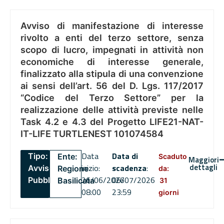
Avviso di manifestazione di interesse
rivolto a enti del terzo settore, senza
scopo di lucro, impegnati in attività non
economiche di interesse generale,
finalizzato alla stipula di una convenzione
ai sensi dell’art. 56 del D. Lgs. 117/2017
“Codice del Terzo Settore” per la
realizzazione delle attività previste nelle
Task 4.2 e 4.3 del Progetto LIFE21-NAT-
IT-LIFE TURTLENEST 101074584
Data
Data di
Tipo:
Ente:
Scaduto
Maggiori
dettagli
inizio:
scadenza
:
Avviso
Regione
da:
26/06/2026
06/07/2026
Pubblico
Basilicata
31
08:00
23:59
giorni