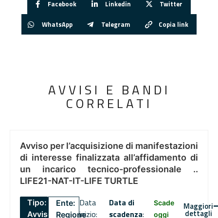
Facebook
Linkedin
Twitter
WhatsApp
Telegram
Copia link
AVVISI E BANDI
CORRELATI
Avviso per l’acquisizione di manifestazioni
di interesse finalizzata all’affidamento di
un incarico tecnico-professionale ..
LIFE21-NAT-IT-LIFE TURTLE
Data
Data di
Tipo:
Ente:
Scade
Maggiori
dettagli
inizio:
scadenza
:
Avviso
Regione
oggi