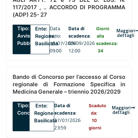
117/2017 , .. ACCORDO DI PROGRAMMA
(ADP) 25- 27
Data
Data di
Tipo:
Ente:
Giorni
Maggiori
dettagli
inizio:
scadenza
:
Avviso
Regione
alla
16/07/2026
09/09/2026
Pubblico
Basilicata
scadenza:
09:00
12:00
34
Bando di Concorso per l’accesso al Corso
regionale di Formazione Specifica in
Medicina Generale – triennio 2026/2029
Data di
Tipo:
Ente:
Scaduto
Maggiori
dettagli
scadenza
:
Concorsi
Regione
da:
27/07/2026
Basilicata
10
23:59
giorni