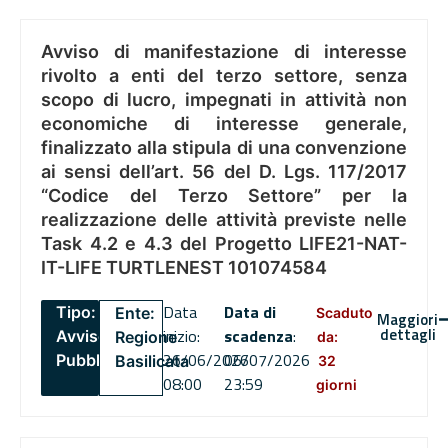
Avviso di manifestazione di interesse
rivolto a enti del terzo settore, senza
scopo di lucro, impegnati in attività non
economiche di interesse generale,
finalizzato alla stipula di una convenzione
ai sensi dell’art. 56 del D. Lgs. 117/2017
“Codice del Terzo Settore” per la
realizzazione delle attività previste nelle
Task 4.2 e 4.3 del Progetto LIFE21-NAT-
IT-LIFE TURTLENEST 101074584
Data
Data di
Tipo:
Ente:
Scaduto
Maggiori
dettagli
inizio:
scadenza
:
Avviso
Regione
da:
26/06/2026
06/07/2026
Pubblico
Basilicata
32
08:00
23:59
giorni