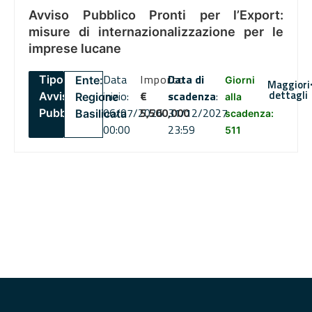
Avviso Pubblico Pronti per l’Export:
misure di internazionalizzazione per le
imprese lucane
Data
Importo
Data di
Tipo:
Ente:
Giorni
Maggiori
dettagli
inizio:
€
scadenza
:
Avviso
Regione
alla
06/07/2026
5,500,000
31/12/2027
Pubblico
Basilicata
scadenza:
00:00
23:59
511