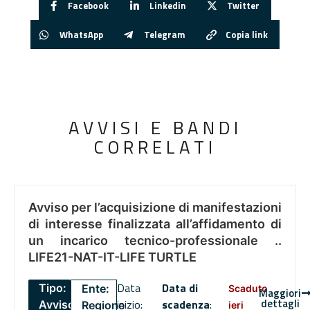
Facebook
Linkedin
Twitter
WhatsApp
Telegram
Copia link
AVVISI E BANDI
CORRELATI
Avviso per l’acquisizione di manifestazioni
di interesse finalizzata all’affidamento di
un incarico tecnico-professionale ..
LIFE21-NAT-IT-LIFE TURTLE
Data
Data di
Tipo:
Ente:
Scaduto
Maggiori
dettagli
inizio:
scadenza
:
Avviso
Regione
ieri