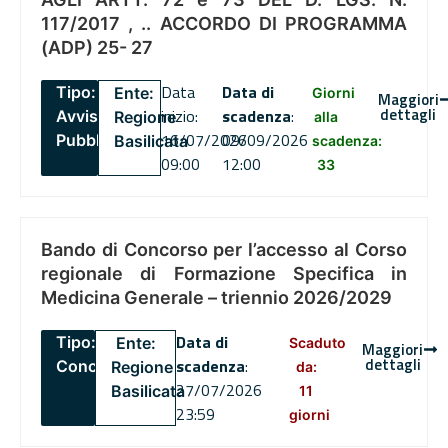
117/2017 , .. ACCORDO DI PROGRAMMA
(ADP) 25- 27
Data
Data di
Tipo:
Ente:
Giorni
Maggiori
dettagli
inizio:
scadenza
:
Avviso
Regione
alla
16/07/2026
09/09/2026
Pubblico
Basilicata
scadenza:
09:00
12:00
33
Bando di Concorso per l’accesso al Corso
regionale di Formazione Specifica in
Medicina Generale – triennio 2026/2029
Data di
Tipo:
Ente:
Scaduto
Maggiori
dettagli
scadenza
:
Concorsi
Regione
da:
27/07/2026
Basilicata
11
23:59
giorni