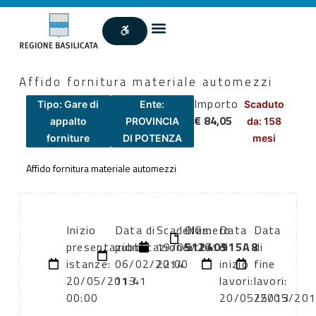
Affido fornitura materiale automezzi
Importo
Tipo: Gare di
Ente:
Scaduto
€ 84,05
appalto
PROVINCIA
da: 158
forniture
DI POTENZA
mesi
Affido fornitura materiale automezzi
Inizio
Data di
Scadenza:
CIG:
Numero
Data
Data
presentazione
pubblicazione:
19/05/2013
51240915A8
atto:
di
di
istanze:
06/02/2014
22:00
inizio
fine
20/05/2013
11:41
lavori:
lavori:
00:00
20/05/2013
25/05/20