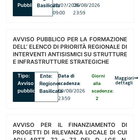
22/07/2026
06/08/2026
Pubblico
Basilicata
09:00
23:59
AVVISO PUBBLICO PER LA FORMAZIONE
DELL’ ELENCO DI PRIORITÀ REGIONALE DI
INTERVENTI ANTISISMICI SU STRUTTURE
E INFRASTRUTTURE STRATEGICHE
Data di
Tipo:
Ente:
Giorni
Maggiori
dettagli
scadenza
:
Avviso
Regione
alla
09/08/2026
pubblico
Basilicata
scadenza:
23:59
2
AVVISO PER IL FINANZIAMENTO DI
PROGETTI DI RILEVANZA LOCALE DI CUI
AGLI ARTT. 72 e 73 DEL D. LGS. N.