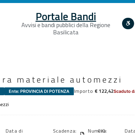
Portale Bandi
Avvisi e bandi pubblici della Regione
Basilicata
ura materiale automezzi
Importo
€ 122,42
Ente: PROVINCIA DI POTENZA
Scaduto d
mezzi
Data di
Scadenza:
Numero
CIG:
Data