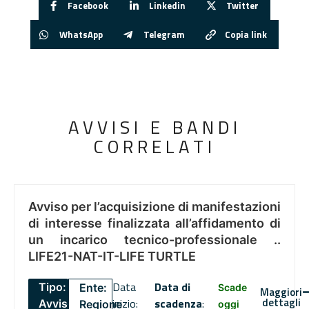
Facebook
Linkedin
Twitter
WhatsApp
Telegram
Copia link
AVVISI E BANDI
CORRELATI
Avviso per l’acquisizione di manifestazioni
di interesse finalizzata all’affidamento di
un incarico tecnico-professionale ..
LIFE21-NAT-IT-LIFE TURTLE
Data
Data di
Tipo:
Ente:
Scade
Maggiori
dettagli
inizio:
scadenza
:
Avviso
Regione
oggi