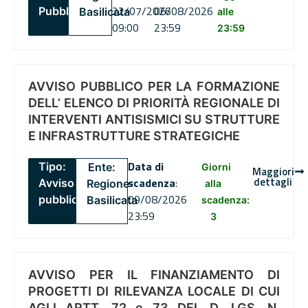
22/07/2026
06/08/2026
Pubblico
Basilicata
alle
09:00
23:59
23:59
AVVISO PUBBLICO PER LA FORMAZIONE
DELL’ ELENCO DI PRIORITÀ REGIONALE DI
INTERVENTI ANTISISMICI SU STRUTTURE
E INFRASTRUTTURE STRATEGICHE
Data di
Tipo:
Ente:
Giorni
Maggiori
dettagli
scadenza
:
Avviso
Regione
alla
09/08/2026
pubblico
Basilicata
scadenza:
23:59
3
AVVISO PER IL FINANZIAMENTO DI
PROGETTI DI RILEVANZA LOCALE DI CUI
AGLI ARTT. 72 e 73 DEL D. LGS. N.