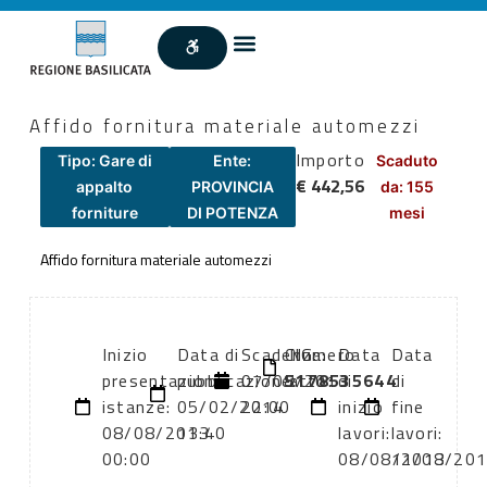
Affido fornitura materiale automezzi
Importo
Tipo: Gare di
Ente:
Scaduto
€ 442,56
appalto
PROVINCIA
da: 155
forniture
DI POTENZA
mesi
Affido fornitura materiale automezzi
Inizio
Data di
Scadenza:
CIG:
Numero
Data
Data
presentazione
pubblicazione:
07/08/2013
5178535644
atto:
di
di
istanze:
05/02/2014
22:00
inizio
fine
08/08/2013
13:40
lavori:
lavori:
00:00
08/08/2013
11/08/20