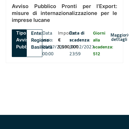
Avviso Pubblico Pronti per l’Export:
misure di internazionalizzazione per le
imprese lucane
Data
Importo
Data di
Tipo:
Ente:
Giorni
Maggiori
dettagli
inizio:
€
scadenza
:
Avviso
Regione
alla
06/07/2026
5,500,000
31/12/2027
Pubblico
Basilicata
scadenza:
00:00
23:59
512