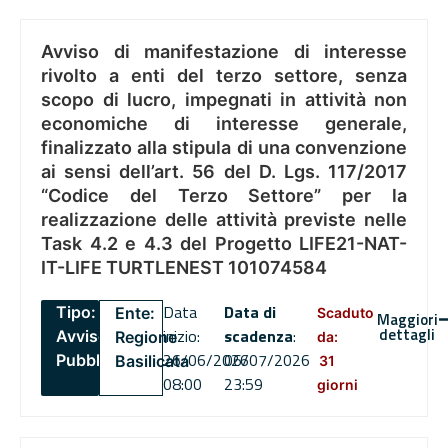
Avviso di manifestazione di interesse
rivolto a enti del terzo settore, senza
scopo di lucro, impegnati in attività non
economiche di interesse generale,
finalizzato alla stipula di una convenzione
ai sensi dell’art. 56 del D. Lgs. 117/2017
“Codice del Terzo Settore” per la
realizzazione delle attività previste nelle
Task 4.2 e 4.3 del Progetto LIFE21-NAT-
IT-LIFE TURTLENEST 101074584
Data
Data di
Tipo:
Ente:
Scaduto
Maggiori
dettagli
inizio:
scadenza
:
Avviso
Regione
da:
26/06/2026
06/07/2026
Pubblico
Basilicata
31
08:00
23:59
giorni