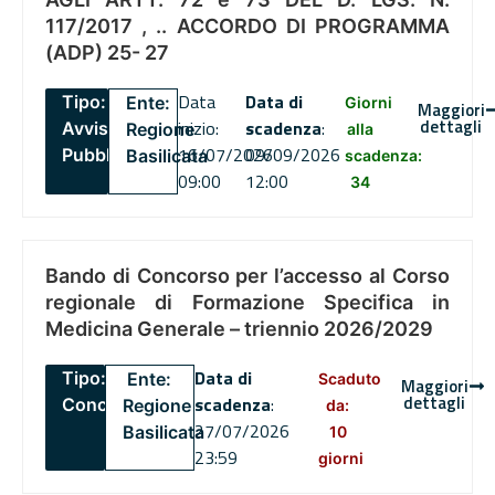
117/2017 , .. ACCORDO DI PROGRAMMA
(ADP) 25- 27
Data
Data di
Tipo:
Ente:
Giorni
Maggiori
dettagli
inizio:
scadenza
:
Avviso
Regione
alla
16/07/2026
09/09/2026
Pubblico
Basilicata
scadenza:
09:00
12:00
34
Bando di Concorso per l’accesso al Corso
regionale di Formazione Specifica in
Medicina Generale – triennio 2026/2029
Data di
Tipo:
Ente:
Scaduto
Maggiori
dettagli
scadenza
:
Concorsi
Regione
da:
27/07/2026
Basilicata
10
23:59
giorni