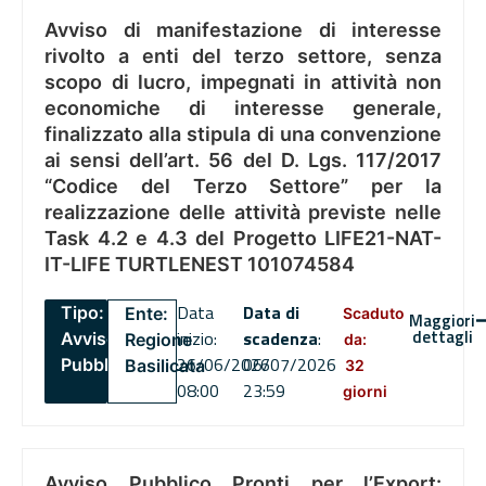
Avviso di manifestazione di interesse
rivolto a enti del terzo settore, senza
scopo di lucro, impegnati in attività non
economiche di interesse generale,
finalizzato alla stipula di una convenzione
ai sensi dell’art. 56 del D. Lgs. 117/2017
“Codice del Terzo Settore” per la
realizzazione delle attività previste nelle
Task 4.2 e 4.3 del Progetto LIFE21-NAT-
IT-LIFE TURTLENEST 101074584
Data
Data di
Tipo:
Ente:
Scaduto
Maggiori
dettagli
inizio:
scadenza
:
Avviso
Regione
da:
26/06/2026
06/07/2026
Pubblico
Basilicata
32
08:00
23:59
giorni
Avviso Pubblico Pronti per l’Export: