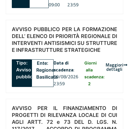
09:00
23:59
AVVISO PUBBLICO PER LA FORMAZIONE
DELL’ ELENCO DI PRIORITÀ REGIONALE DI
INTERVENTI ANTISISMICI SU STRUTTURE
E INFRASTRUTTURE STRATEGICHE
Data di
Tipo:
Ente:
Giorni
Maggiori
dettagli
scadenza
:
Avviso
Regione
alla
09/08/2026
pubblico
Basilicata
scadenza:
23:59
2
AVVISO PER IL FINANZIAMENTO DI
PROGETTI DI RILEVANZA LOCALE DI CUI
AGLI ARTT. 72 e 73 DEL D. LGS. N.
117/2017 , .. ACCORDO DI PROGRAMMA