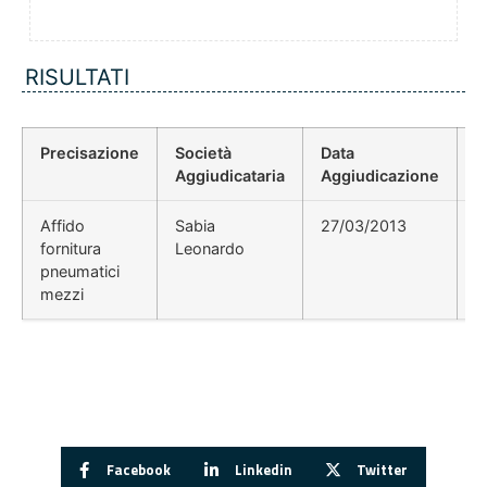
RISULTATI
Precisazione
Società
Data
P
Aggiudicataria
Aggiudicazione
D
Affido
Sabia
27/03/2013
fornitura
Leonardo
pneumatici
mezzi
Facebook
Linkedin
Twitter