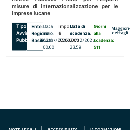
misure di internazionalizzazione per le
imprese lucane
Data
Importo
Data di
Tipo:
Ente:
Giorni
Maggiori
dettagli
inizio:
€
scadenza
:
Avviso
Regione
alla
06/07/2026
5,500,000
31/12/2027
Pubblico
Basilicata
scadenza:
00:00
23:59
511
NOTE LEGALI
ACCESSIBILITA'
INFORMAZIONI