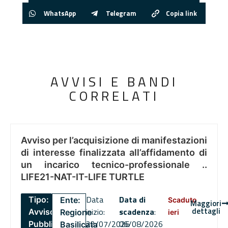
WhatsApp
Telegram
Copia link
AVVISI E BANDI
CORRELATI
Avviso per l’acquisizione di manifestazioni
di interesse finalizzata all’affidamento di
un incarico tecnico-professionale ..
LIFE21-NAT-IT-LIFE TURTLE
Data
Data di
Tipo:
Ente:
Scaduto
Maggiori
dettagli
inizio:
scadenza
:
Avviso
Regione
ieri
22/07/2026
06/08/2026
Pubblico
Basilicata