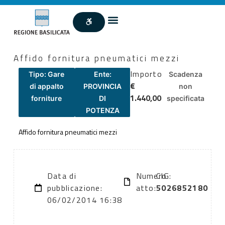
Affido fornitura pneumatici mezzi
Importo
Tipo: Gare
Ente:
Scadenza
€
di appalto
PROVINCIA
non
1.440,00
forniture
DI
specificata
POTENZA
Affido fornitura pneumatici mezzi
Data di
Numero
CIG:
pubblicazione:
atto:
5026852180
06/02/2014 16:38