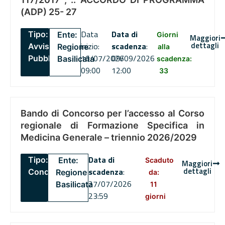
(ADP) 25- 27
Data
Data di
Tipo:
Ente:
Giorni
Maggiori
dettagli
inizio:
scadenza
:
Avviso
Regione
alla
16/07/2026
09/09/2026
Pubblico
Basilicata
scadenza:
09:00
12:00
33
Bando di Concorso per l’accesso al Corso
regionale di Formazione Specifica in
Medicina Generale – triennio 2026/2029
Data di
Tipo:
Ente:
Scaduto
Maggiori
dettagli
scadenza
:
Concorsi
Regione
da:
27/07/2026
Basilicata
11
23:59
giorni