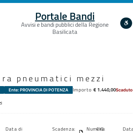
Portale Bandi
Avvisi e bandi pubblici della Regione
Basilicata
ura pneumatici mezzi
Importo
€ 1.440,00
Ente: PROVINCIA DI POTENZA
Scaduto
zi
Data di
Scadenza:
Numero
CIG:
Data