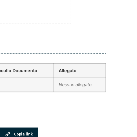
ocollo Documento
Allegato
Nessun allegato
Copia link