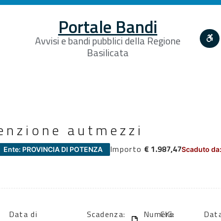
Portale Bandi
Avvisi e bandi pubblici della Regione
Basilicata
enzione autmezzi
Importo
€ 1.987,47
Ente: PROVINCIA DI POTENZA
Scaduto da:
Data di
Scadenza:
Numero
CIG:
Data