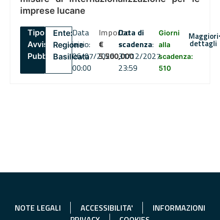
imprese lucane
Data
Importo
Data di
Tipo:
Ente:
Giorni
Maggiori
dettagli
inizio:
€
scadenza
:
Avviso
Regione
alla
06/07/2026
5,500,000
31/12/2027
Pubblico
Basilicata
scadenza:
00:00
23:59
510
NOTE LEGALI
ACCESSIBILITA'
INFORMAZIONI
PRIVACY
COOKIES