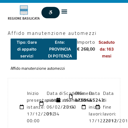
Affido manutenzione automezzi
Importo
Tipo: Gare
Ente:
Scaduto
€ 268,00
di appalto
PROVINCIA
da: 163
servizi
DI POTENZA
mesi
Affido manutenzione automezzi
Inizio
Data di
Scadenza:
CIG:
Numero
Data
Data
presentazione
pubblicazione:
16/12/2012
4759445243
atto:
di
di
istanze:
06/02/2014
23:00
inizio
fine
17/12/2012
09:34
lavori:
lavori:
00:00
17/12/2012
22/12/20