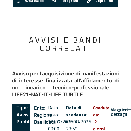
WhatsApp
Telegram
Copia link
AVVISI E BANDI
CORRELATI
Avviso per l’acquisizione di manifestazioni
di interesse finalizzata all’affidamento di
un incarico tecnico-professionale ..
LIFE21-NAT-IT-LIFE TURTLE
Data
Data di
Tipo:
Ente:
Scaduto
Maggiori
dettagli
inizio:
scadenza
:
Avviso
Regione
da:
22/07/2026
06/08/2026
Pubblico
Basilicata
2
09:00
23:59
giorni