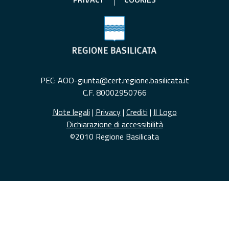
PEC: AOO-giunta@cert.regione.basilicata.it
C.F. 80002950766
Note legali
|
Privacy
|
Crediti
|
Il Logo
Dichiarazione di accessibilità
©2010 Regione Basilicata