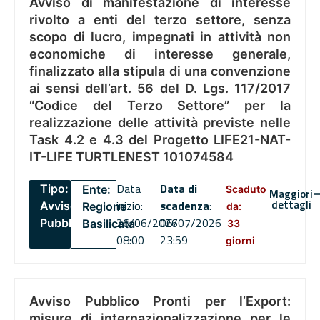
Avviso di manifestazione di interesse
rivolto a enti del terzo settore, senza
scopo di lucro, impegnati in attività non
economiche di interesse generale,
finalizzato alla stipula di una convenzione
ai sensi dell’art. 56 del D. Lgs. 117/2017
“Codice del Terzo Settore” per la
realizzazione delle attività previste nelle
Task 4.2 e 4.3 del Progetto LIFE21-NAT-
IT-LIFE TURTLENEST 101074584
Data
Data di
Tipo:
Ente:
Scaduto
Maggiori
dettagli
inizio:
scadenza
:
Avviso
Regione
da:
26/06/2026
06/07/2026
Pubblico
Basilicata
33
08:00
23:59
giorni
Avviso Pubblico Pronti per l’Export:
misure di internazionalizzazione per le