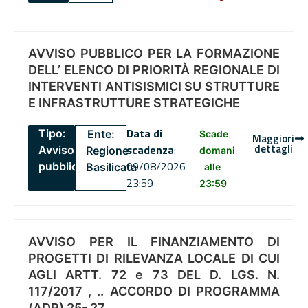
AVVISO PUBBLICO PER LA FORMAZIONE
DELL’ ELENCO DI PRIORITÀ REGIONALE DI
INTERVENTI ANTISISMICI SU STRUTTURE
E INFRASTRUTTURE STRATEGICHE
Data di
Tipo:
Ente:
Scade
Maggiori
dettagli
scadenza
:
Avviso
Regione
domani
09/08/2026
pubblico
Basilicata
alle
23:59
23:59
AVVISO PER IL FINANZIAMENTO DI
PROGETTI DI RILEVANZA LOCALE DI CUI
AGLI ARTT. 72 e 73 DEL D. LGS. N.
117/2017 , .. ACCORDO DI PROGRAMMA
(ADP) 25- 27