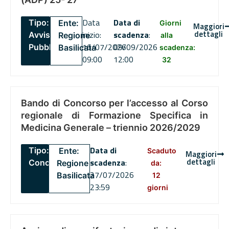
Data
Data di
Tipo:
Ente:
Giorni
Maggiori
dettagli
inizio:
scadenza
:
Avviso
Regione
alla
16/07/2026
09/09/2026
Pubblico
Basilicata
scadenza:
09:00
12:00
32
Bando di Concorso per l’accesso al Corso
regionale di Formazione Specifica in
Medicina Generale – triennio 2026/2029
Data di
Tipo:
Ente:
Scaduto
Maggiori
dettagli
scadenza
:
Concorsi
Regione
da:
27/07/2026
Basilicata
12
23:59
giorni