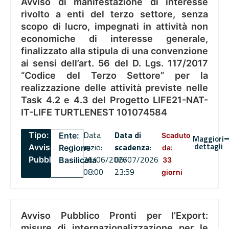
Avviso di manifestazione di interesse
rivolto a enti del terzo settore, senza
scopo di lucro, impegnati in attività non
economiche di interesse generale,
finalizzato alla stipula di una convenzione
ai sensi dell’art. 56 del D. Lgs. 117/2017
“Codice del Terzo Settore” per la
realizzazione delle attività previste nelle
Task 4.2 e 4.3 del Progetto LIFE21-NAT-
IT-LIFE TURTLENEST 101074584
Data
Data di
Tipo:
Ente:
Scaduto
Maggiori
dettagli
inizio:
scadenza
:
Avviso
Regione
da:
26/06/2026
06/07/2026
Pubblico
Basilicata
33
08:00
23:59
giorni
Avviso Pubblico Pronti per l’Export:
misure di internazionalizzazione per le