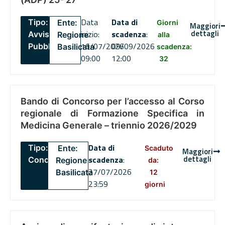
Data
Data di
Tipo:
Ente:
Giorni
Maggiori
dettagli
inizio:
scadenza
:
Avviso
Regione
alla
16/07/2026
09/09/2026
Pubblico
Basilicata
scadenza:
09:00
12:00
32
Bando di Concorso per l’accesso al Corso
regionale di Formazione Specifica in
Medicina Generale – triennio 2026/2029
Data di
Tipo:
Ente:
Scaduto
Maggiori
dettagli
scadenza
:
Concorsi
Regione
da:
27/07/2026
Basilicata
12
23:59
giorni