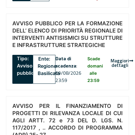
AVVISO PUBBLICO PER LA FORMAZIONE
DELL’ ELENCO DI PRIORITÀ REGIONALE DI
INTERVENTI ANTISISMICI SU STRUTTURE
E INFRASTRUTTURE STRATEGICHE
Data di
Tipo:
Ente:
Scade
Maggiori
dettagli
scadenza
:
Avviso
Regione
domani
09/08/2026
pubblico
Basilicata
alle
23:59
23:59
AVVISO PER IL FINANZIAMENTO DI
PROGETTI DI RILEVANZA LOCALE DI CUI
AGLI ARTT. 72 e 73 DEL D. LGS. N.
117/2017 , .. ACCORDO DI PROGRAMMA
(ADP) 25- 27