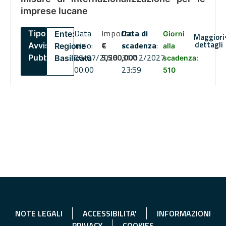
imprese lucane
Data
Importo
Data di
Tipo:
Ente:
Giorni
Maggiori
dettagli
inizio:
€
scadenza
:
Avviso
Regione
alla
06/07/2026
5,500,000
31/12/2027
Pubblico
Basilicata
scadenza:
00:00
23:59
510
NOTE LEGALI
ACCESSIBILITA'
INFORMAZIONI
PRIVACY
COOKIES