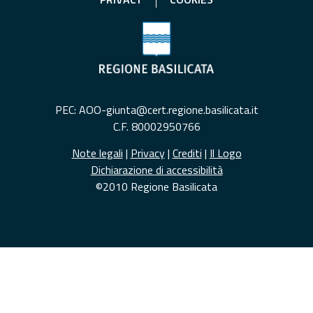
PEC: AOO-giunta@cert.regione.basilicata.it
C.F. 80002950766
Note legali
|
Privacy
|
Crediti
|
Il Logo
Dichiarazione di accessibilità
©2010 Regione Basilicata