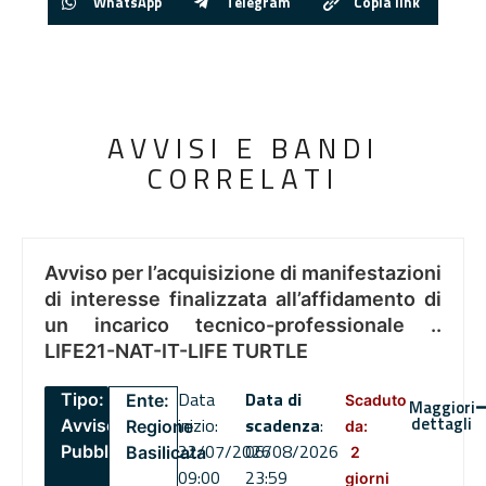
WhatsApp
Telegram
Copia link
AVVISI E BANDI
CORRELATI
Avviso per l’acquisizione di manifestazioni
di interesse finalizzata all’affidamento di
un incarico tecnico-professionale ..
LIFE21-NAT-IT-LIFE TURTLE
Data
Data di
Tipo:
Ente:
Scaduto
Maggiori
dettagli
inizio:
scadenza
:
Avviso
Regione
da:
22/07/2026
06/08/2026
Pubblico
Basilicata
2
09:00
23:59
giorni