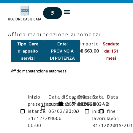
Affido manutenzione automezzi
Importo
Tipo: Gare
Ente:
Scaduto
€ 663,00
di appalto
PROVINCIA
da: 151
servizi
DI POTENZA
mesi
Affido manutenzione automezzi
Inizio
Data di
Scadenza:
CIG:
Numero
Data
Data
presentazione
pubblicazione:
30/12/2013
555628034E
atto:
di
di
istanze:
06/02/2014
23:00
inizio
fine
31/12/2013
10:06
lavori:
lavori:
00:00
31/12/2013
07/01/20