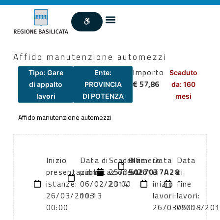
Affido manutenzione automezzi
Importo
Tipo: Gare
Ente:
Scaduto
€ 57,86
di appalto
PROVINCIA
da: 160
lavori
DI POTENZA
mesi
Affido manutenzione automezzi
Inizio
Data di
Scadenza:
CIG:
Numero
Data
Data
presentazione
pubblicazione:
25/03/2013
5027037A28
atto:
di
di
istanze:
06/02/2014
23:00
inizio
fine
26/03/2013
10:13
lavori:
lavori:
00:00
26/03/2013
05/04/20