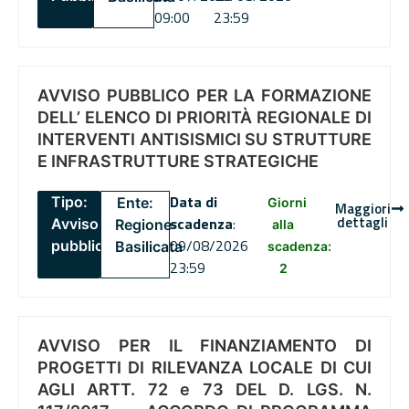
09:00
23:59
AVVISO PUBBLICO PER LA FORMAZIONE
DELL’ ELENCO DI PRIORITÀ REGIONALE DI
INTERVENTI ANTISISMICI SU STRUTTURE
E INFRASTRUTTURE STRATEGICHE
Data di
Tipo:
Ente:
Giorni
Maggiori
dettagli
scadenza
:
Avviso
Regione
alla
09/08/2026
pubblico
Basilicata
scadenza:
23:59
2
AVVISO PER IL FINANZIAMENTO DI
PROGETTI DI RILEVANZA LOCALE DI CUI
AGLI ARTT. 72 e 73 DEL D. LGS. N.