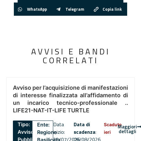
WhatsApp
Telegram
Copia link
AVVISI E BANDI
CORRELATI
Avviso per l’acquisizione di manifestazioni
di interesse finalizzata all’affidamento di
un incarico tecnico-professionale ..
LIFE21-NAT-IT-LIFE TURTLE
Data
Data di
Tipo:
Ente:
Scaduto
Maggiori
dettagli
inizio:
scadenza
:
Avviso
Regione
ieri
22/07/2026
06/08/2026
Pubblico
Basilicata