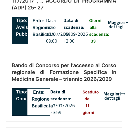
117/2017 , .. ACCORDO DI PROGRAMMA
(ADP) 25- 27
Data
Data di
Tipo:
Ente:
Giorni
Maggiori
dettagli
inizio:
scadenza
:
Avviso
Regione
alla
16/07/2026
09/09/2026
Pubblico
Basilicata
scadenza:
09:00
12:00
33
Bando di Concorso per l’accesso al Corso
regionale di Formazione Specifica in
Medicina Generale – triennio 2026/2029
Data di
Tipo:
Ente:
Scaduto
Maggiori
dettagli
scadenza
:
Concorsi
Regione
da:
27/07/2026
Basilicata
11
23:59
giorni