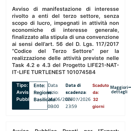
Avviso di manifestazione di interesse
rivolto a enti del terzo settore, senza
scopo di lucro, impegnati in attività non
economiche di interesse generale,
finalizzato alla stipula di una convenzione
ai sensi dell’art. 56 del D. Lgs. 117/2017
“Codice del Terzo Settore” per la
realizzazione delle attività previste nelle
Task 4.2 e 4.3 del Progetto LIFE21-NAT-
IT-LIFE TURTLENEST 101074584
Data
Data di
Tipo:
Ente:
Scaduto
Maggiori
dettagli
inizio:
scadenza
:
Avviso
Regione
da:
26/06/2026
06/07/2026
Pubblico
Basilicata
32
08:00
23:59
giorni