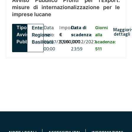
Avviso Pubblico Pronti per l’Export:
misure di internazionalizzazione per le
imprese lucane
Data
Importo
Data di
Tipo:
Ente:
Giorni
Maggiori
dettagli
inizio:
€
scadenza
:
Avviso
Regione
alla
06/07/2026
5,500,000
31/12/2027
Pubblico
Basilicata
scadenza:
00:00
23:59
511