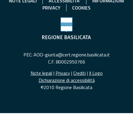
NOTE LEGALI
ACCESSIBILITA'
INFORMAZIONI
PRIVACY
COOKIES
PEC: AOO-giunta@cert.regione.basilicata.it
C.F. 80002950766
Note legali
|
Privacy
|
Crediti
|
Il Logo
Dichiarazione di accessibilità
©2010 Regione Basilicata