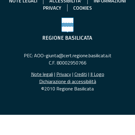
NOTE LEGALI
ACCESSIBILITA'
INFORMAZIONI
PRIVACY
COOKIES
PEC: AOO-giunta@cert.regione.basilicata.it
C.F. 80002950766
Note legali
|
Privacy
|
Crediti
|
Il Logo
Dichiarazione di accessibilità
©2010 Regione Basilicata