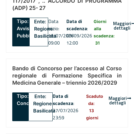
117/2017 , .. ACCORDO DI PROGRAMMA
(ADP) 25- 27
Data
Data di
Tipo:
Ente:
Giorni
Maggiori
dettagli
inizio:
scadenza
:
Avviso
Regione
alla
16/07/2026
09/09/2026
Pubblico
Basilicata
scadenza:
09:00
12:00
31
Bando di Concorso per l’accesso al Corso
regionale di Formazione Specifica in
Medicina Generale – triennio 2026/2029
Data di
Tipo:
Ente:
Scaduto
Maggiori
dettagli
scadenza
:
Concorsi
Regione
da:
27/07/2026
Basilicata
13
23:59
giorni