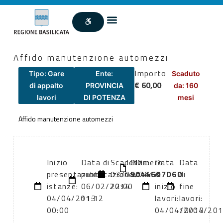
Affido manutenzione automezzi
Importo
Tipo: Gare
Ente:
Scaduto
€ 60,00
di appalto
PROVINCIA
da: 160
lavori
DI POTENZA
mesi
Affido manutenzione automezzi
Inizio
Data di
Scadenza:
CIG:
Numero
Data
Data
presentazione
pubblicazione:
03/04/2013
5044607D60
atto:
di
di
istanze:
06/02/2014
22:00
inizio
fine
04/04/2013
11:12
lavori:
lavori:
00:00
04/04/2013
10/04/20