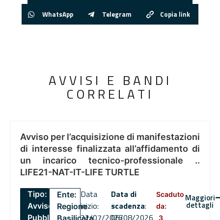
WhatsApp
Telegram
Copia link
AVVISI E BANDI
CORRELATI
Avviso per l’acquisizione di manifestazioni
di interesse finalizzata all’affidamento di
un incarico tecnico-professionale ..
LIFE21-NAT-IT-LIFE TURTLE
Data
Data di
Tipo:
Ente:
Scaduto
Maggiori
dettagli
inizio:
scadenza
:
Avviso
Regione
da:
22/07/2026
06/08/2026
Pubblico
Basilicata
3