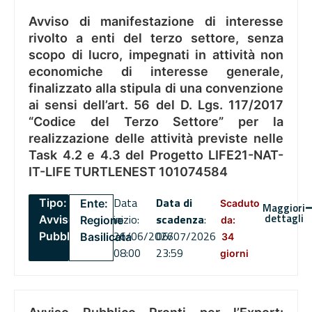
Avviso di manifestazione di interesse
rivolto a enti del terzo settore, senza
scopo di lucro, impegnati in attività non
economiche di interesse generale,
finalizzato alla stipula di una convenzione
ai sensi dell’art. 56 del D. Lgs. 117/2017
“Codice del Terzo Settore” per la
realizzazione delle attività previste nelle
Task 4.2 e 4.3 del Progetto LIFE21-NAT-
IT-LIFE TURTLENEST 101074584
Data
Data di
Tipo:
Ente:
Scaduto
Maggiori
dettagli
inizio:
scadenza
:
Avviso
Regione
da:
26/06/2026
06/07/2026
Pubblico
Basilicata
34
08:00
23:59
giorni