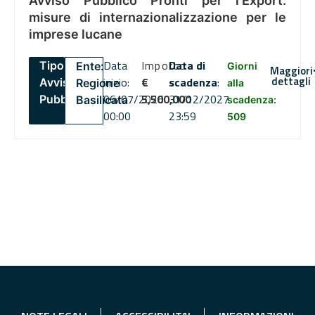
Avviso Pubblico Pronti per l’Export:
misure di internazionalizzazione per le
imprese lucane
Data
Importo
Data di
Tipo:
Ente:
Giorni
Maggiori
dettagli
inizio:
€
scadenza
:
Avviso
Regione
alla
06/07/2026
5,500,000
31/12/2027
Pubblico
Basilicata
scadenza:
00:00
23:59
509