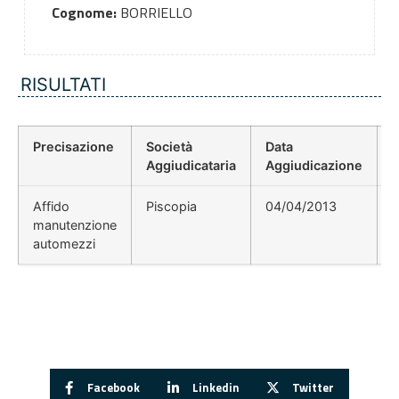
Cognome:
BORRIELLO
RISULTATI
Precisazione
Società
Data
P
Aggiudicataria
Aggiudicazione
Affido
Piscopia
04/04/2013
manutenzione
automezzi
Facebook
Linkedin
Twitter