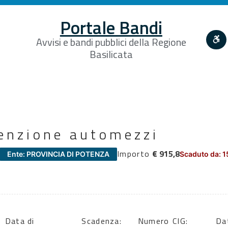
Portale Bandi
Avvisi e bandi pubblici della Regione
Basilicata
enzione automezzi
Importo
€ 915,8
Ente: PROVINCIA DI POTENZA
Scaduto da: 1
Data di
Scadenza:
Numero
CIG:
Da