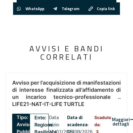
WhatsApp
Telegram
Copia link
AVVISI E BANDI
CORRELATI
Avviso per l’acquisizione di manifestazioni
di interesse finalizzata all’affidamento di
un incarico tecnico-professionale ..
LIFE21-NAT-IT-LIFE TURTLE
Data
Data di
Tipo:
Ente:
Scaduto
Maggiori
dettagli
inizio:
scadenza
:
Avviso
Regione
da:
22/07/2026
06/08/2026
Pubblico
Basilicata
3