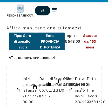
Affido manutenzione automezzi
Importo
Tipo: Gare
Ente:
Scaduto
€ 548,00
di appalto
PROVINCIA
da: 163
lavori
DI POTENZA
mesi
Affido manutenzione automezzi
Inizio
Data di
Scadenza:
CIG:
Numero
Data
Data
presentazione
pubblicazione:
27/12/2012
4798076990
atto:
di
di
istanze:
06/02/2014
23:00
inizio
fine
28/12/2012
14:35
lavori:
lavori:
00:00
28/12/2012
07/01/20