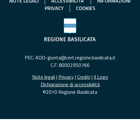
NOTE LEGALI
ACCESSIBILITA'
INFORMAZIONI
PRIVACY
COOKIES
PEC: AOO-giunta@cert.regione.basilicata.it
C.F. 80002950766
Note legali
|
Privacy
|
Crediti
|
Il Logo
Dichiarazione di accessibilità
©2010 Regione Basilicata