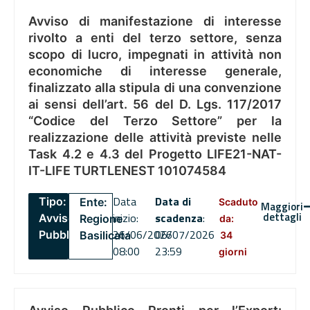
Avviso di manifestazione di interesse
rivolto a enti del terzo settore, senza
scopo di lucro, impegnati in attività non
economiche di interesse generale,
finalizzato alla stipula di una convenzione
ai sensi dell’art. 56 del D. Lgs. 117/2017
“Codice del Terzo Settore” per la
realizzazione delle attività previste nelle
Task 4.2 e 4.3 del Progetto LIFE21-NAT-
IT-LIFE TURTLENEST 101074584
Data
Data di
Tipo:
Ente:
Scaduto
Maggiori
dettagli
inizio:
scadenza
:
Avviso
Regione
da:
26/06/2026
06/07/2026
Pubblico
Basilicata
34
08:00
23:59
giorni