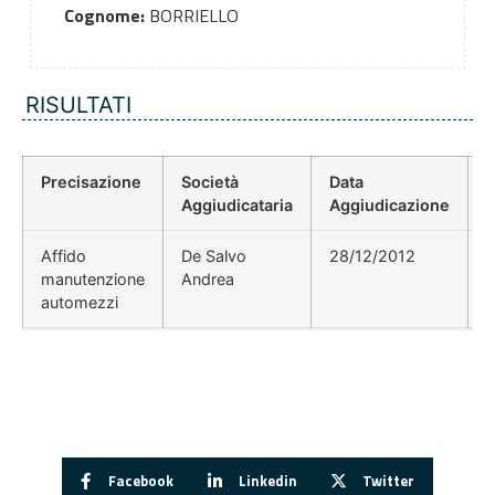
Cognome:
BORRIELLO
RISULTATI
Precisazione
Società
Data
P
Aggiudicataria
Aggiudicazione
Affido
De Salvo
28/12/2012
manutenzione
Andrea
automezzi
Facebook
Linkedin
Twitter