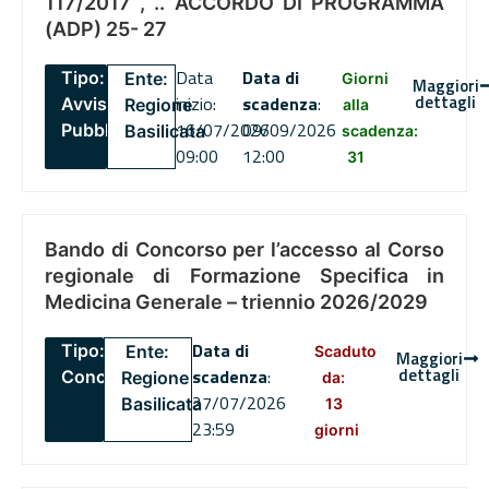
117/2017 , .. ACCORDO DI PROGRAMMA
(ADP) 25- 27
Data
Data di
Tipo:
Ente:
Giorni
Maggiori
dettagli
inizio:
scadenza
:
Avviso
Regione
alla
16/07/2026
09/09/2026
Pubblico
Basilicata
scadenza:
09:00
12:00
31
Bando di Concorso per l’accesso al Corso
regionale di Formazione Specifica in
Medicina Generale – triennio 2026/2029
Data di
Tipo:
Ente:
Scaduto
Maggiori
dettagli
scadenza
:
Concorsi
Regione
da:
27/07/2026
Basilicata
13
23:59
giorni