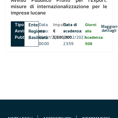
Avviso Pubblico Pronti per l’Export:
misure di internazionalizzazione per le
imprese lucane
Data
Importo
Data di
Tipo:
Ente:
Giorni
Maggiori
dettagli
inizio:
€
scadenza
:
Avviso
Regione
alla
06/07/2026
5,500,000
31/12/2027
Pubblico
Basilicata
scadenza:
00:00
23:59
509