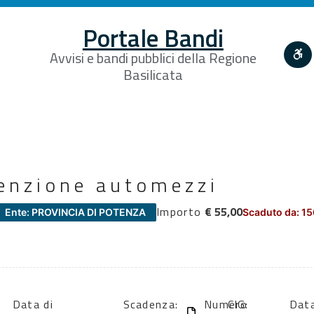
Portale Bandi
Avvisi e bandi pubblici della Regione
Basilicata
enzione automezzi
Importo
€ 55,00
Ente: PROVINCIA DI POTENZA
Scaduto da: 15
Data di
Scadenza:
Numero
CIG:
Data