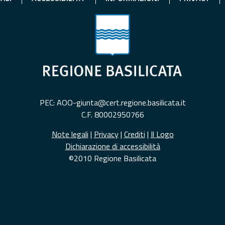
PEC: AOO-giunta@cert.regione.basilicata.it
C.F. 80002950766
Note legali
|
Privacy
|
Crediti
|
Il Logo
Dichiarazione di accessibilità
©2010 Regione Basilicata