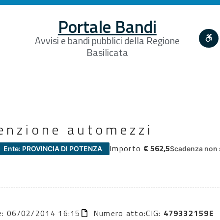
Portale Bandi
Avvisi e bandi pubblici della Regione
Basilicata
enzione automezzi
Importo
€ 562,5
Ente: PROVINCIA DI POTENZA
Scadenza non 
ne: 06/02/2014 16:15
Numero atto:
CIG:
479332159E