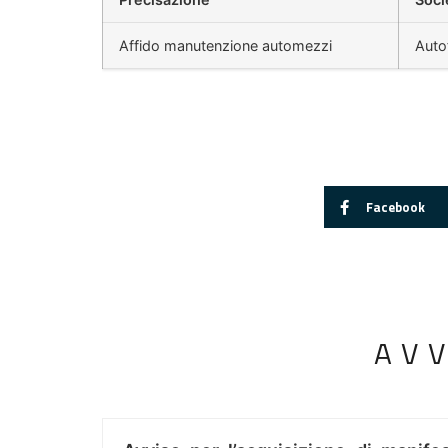
Affido manutenzione automezzi
Autof
Facebook
AV