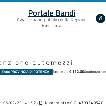
Portale Bandi
Avvisi e bandi pubblici della Regione
Basilicata
enzione automezzi
Importo
€ 112,00
Ente: PROVINCIA DI POTENZA
Scadenza non
ne: 06/02/2014 16:27
Numero atto:
CIG:
479334054C