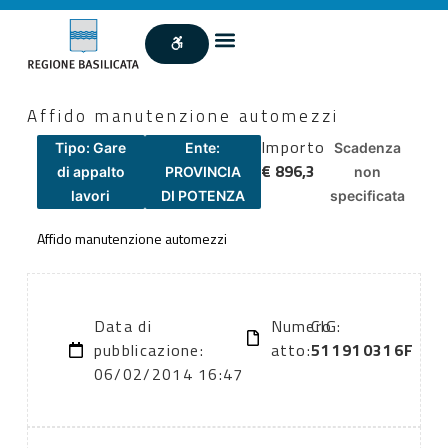
Affido manutenzione automezzi
Importo
Tipo: Gare
Ente:
Scadenza
€ 896,3
di appalto
PROVINCIA
non
lavori
DI POTENZA
specificata
Affido manutenzione automezzi
Data di
Numero
CIG:
pubblicazione:
atto:
511910316F
06/02/2014 16:47