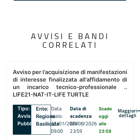
AVVISI E BANDI
CORRELATI
Avviso per l’acquisizione di manifestazioni
di interesse finalizzata all’affidamento di
un incarico tecnico-professionale ..
LIFE21-NAT-IT-LIFE TURTLE
Data
Data di
Tipo:
Ente:
Scade
Maggiori
dettagli
inizio:
scadenza
:
Avviso
Regione
oggi
22/07/2026
06/08/2026
Pubblico
Basilicata
alle
09:00
23:59
23:59