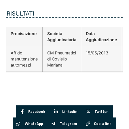
RISULTATI
Precisazione
Società
Data
P
Aggiudicataria
Aggiudicazione
Affido
CM Pneumatici
15/05/2013
manutenzione
di Coviello
automezzi
Mariana
Facebook
Linkedin
Twitter
WhatsApp
Telegram
Copia link