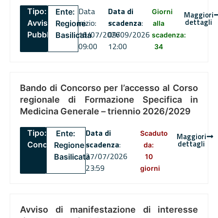
Data
Data di
Tipo:
Ente:
Giorni
Maggiori
dettagli
inizio:
scadenza
:
Avviso
Regione
alla
16/07/2026
09/09/2026
Pubblico
Basilicata
scadenza:
09:00
12:00
34
Bando di Concorso per l’accesso al Corso
regionale di Formazione Specifica in
Medicina Generale – triennio 2026/2029
Data di
Tipo:
Ente:
Scaduto
Maggiori
dettagli
scadenza
:
Concorsi
Regione
da:
27/07/2026
Basilicata
10
23:59
giorni
Avviso di manifestazione di interesse