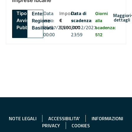
imprese lucane
Data
Importo
Data di
Tipo:
Ente:
Giorni
Maggiori
dettagli
inizio:
€
scadenza
:
Avviso
Regione
alla
06/07/2026
5,500,000
31/12/2027
Pubblico
Basilicata
scadenza:
00:00
23:59
512
NOTE LEGALI
ACCESSIBILITA'
INFORMAZIONI
PRIVACY
COOKIES