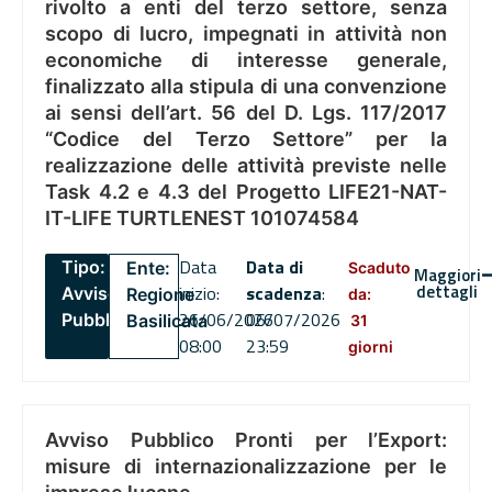
rivolto a enti del terzo settore, senza
scopo di lucro, impegnati in attività non
economiche di interesse generale,
finalizzato alla stipula di una convenzione
ai sensi dell’art. 56 del D. Lgs. 117/2017
“Codice del Terzo Settore” per la
realizzazione delle attività previste nelle
Task 4.2 e 4.3 del Progetto LIFE21-NAT-
IT-LIFE TURTLENEST 101074584
Data
Data di
Tipo:
Ente:
Scaduto
Maggiori
dettagli
inizio:
scadenza
:
Avviso
Regione
da:
26/06/2026
06/07/2026
Pubblico
Basilicata
31
08:00
23:59
giorni
Avviso Pubblico Pronti per l’Export:
misure di internazionalizzazione per le