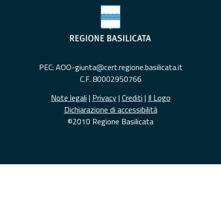
PEC: AOO-giunta@cert.regione.basilicata.it
C.F. 80002950766
Note legali
|
Privacy
|
Crediti
|
Il Logo
Dichiarazione di accessibilità
©2010 Regione Basilicata