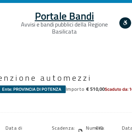
Portale Bandi
Avvisi e bandi pubblici della Regione
Basilicata
enzione automezzi
Importo
€ 510,00
Ente: PROVINCIA DI POTENZA
Scaduto da: 
Data di
Scadenza:
Numero
CIG:
Data