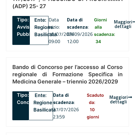
(ADP) 25- 27
Data
Data di
Tipo:
Ente:
Giorni
Maggiori
dettagli
inizio:
scadenza
:
Avviso
Regione
alla
16/07/2026
09/09/2026
Pubblico
Basilicata
scadenza:
09:00
12:00
34
Bando di Concorso per l’accesso al Corso
regionale di Formazione Specifica in
Medicina Generale – triennio 2026/2029
Data di
Tipo:
Ente:
Scaduto
Maggiori
dettagli
scadenza
:
Concorsi
Regione
da:
27/07/2026
Basilicata
10
23:59
giorni