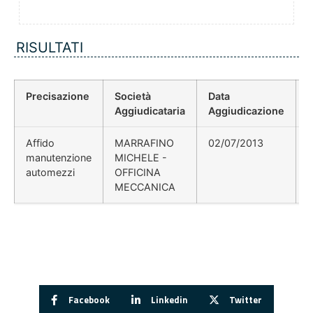
RISULTATI
Precisazione
Società
Data
P
Aggiudicataria
Aggiudicazione
Affido
MARRAFINO
02/07/2013
manutenzione
MICHELE -
automezzi
OFFICINA
MECCANICA
Facebook
Linkedin
Twitter