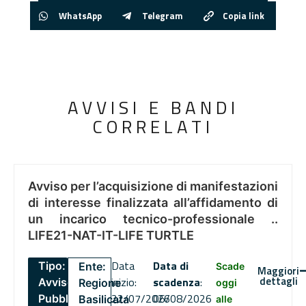
WhatsApp
Telegram
Copia link
AVVISI E BANDI
CORRELATI
Avviso per l’acquisizione di manifestazioni
di interesse finalizzata all’affidamento di
un incarico tecnico-professionale ..
LIFE21-NAT-IT-LIFE TURTLE
Data
Data di
Tipo:
Ente:
Scade
Maggiori
dettagli
inizio:
scadenza
:
Avviso
Regione
oggi
22/07/2026
06/08/2026
Pubblico
Basilicata
alle