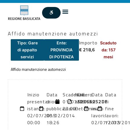
Affido manutenzione automezzi
Importo
Tipo: Gare
Ente:
Scaduto
€ 218,6
di appalto
PROVINCIA
da: 157
servizi
DI POTENZA
mesi
Affido manutenzione automezzi
Inizio
Data
Scadenza:
Numero
CIG:
Data
Data
presentazione
di
01/07/2013
atto:
52066252DF
di
di
istanze:
pubblicazione:
22:00
Determina
inizio
fine
02/07/2013
06/02/2014
lavori:
lavori:
00:00
18:26
02/07/2013
12/07/20