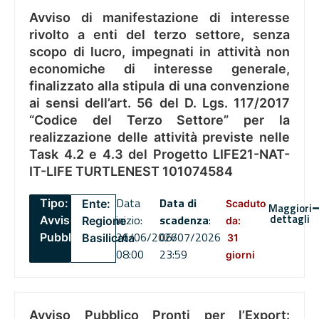
Avviso di manifestazione di interesse
rivolto a enti del terzo settore, senza
scopo di lucro, impegnati in attività non
economiche di interesse generale,
finalizzato alla stipula di una convenzione
ai sensi dell’art. 56 del D. Lgs. 117/2017
“Codice del Terzo Settore” per la
realizzazione delle attività previste nelle
Task 4.2 e 4.3 del Progetto LIFE21-NAT-
IT-LIFE TURTLENEST 101074584
Data
Data di
Tipo:
Ente:
Scaduto
Maggiori
dettagli
inizio:
scadenza
:
Avviso
Regione
da:
26/06/2026
06/07/2026
Pubblico
Basilicata
31
08:00
23:59
giorni
Avviso Pubblico Pronti per l’Export: