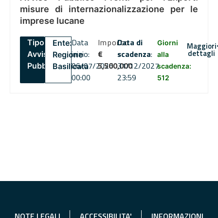
misure di internazionalizzazione per le
imprese lucane
Data
Importo
Data di
Tipo:
Ente:
Giorni
Maggiori
dettagli
inizio:
€
scadenza
:
Avviso
Regione
alla
06/07/2026
5,500,000
31/12/2027
Pubblico
Basilicata
scadenza:
00:00
23:59
512
NOTE LEGALI
ACCESSIBILITA'
INFORMAZIONI