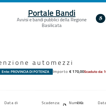
Portale Bandi
Avvisi e bandi pubblici della Regione
Basilicata
enzione automezzi
Importo
€ 170,00
Ente: PROVINCIA DI POTENZA
Scaduto da: 
Data di
Scadenza:
Numero
CIG:
Data