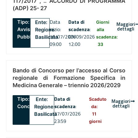
117/2017 , .. ACCORDO DI PROGRAMMA
(ADP) 25- 27
Data
Data di
Tipo:
Ente:
Giorni
Maggiori
dettagli
inizio:
scadenza
:
Avviso
Regione
alla
16/07/2026
09/09/2026
Pubblico
Basilicata
scadenza:
09:00
12:00
33
Bando di Concorso per l’accesso al Corso
regionale di Formazione Specifica in
Medicina Generale – triennio 2026/2029
Data di
Tipo:
Ente:
Scaduto
Maggiori
dettagli
scadenza
:
Concorsi
Regione
da:
27/07/2026
Basilicata
11
23:59
giorni