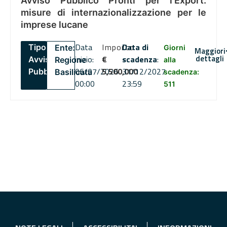
Avviso Pubblico Pronti per l’Export:
misure di internazionalizzazione per le
imprese lucane
Data
Importo
Data di
Tipo:
Ente:
Giorni
Maggiori
dettagli
inizio:
€
scadenza
:
Avviso
Regione
alla
06/07/2026
5,500,000
31/12/2027
Pubblico
Basilicata
scadenza:
00:00
23:59
511