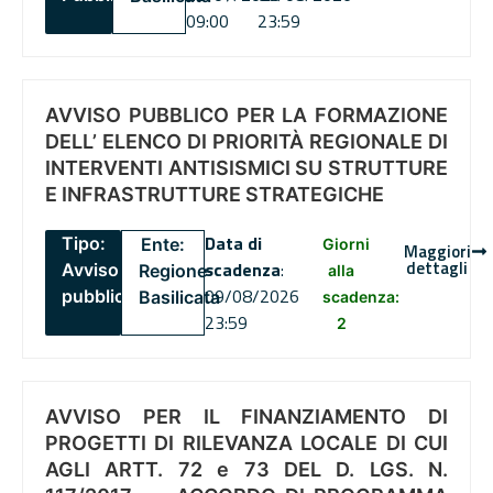
09:00
23:59
AVVISO PUBBLICO PER LA FORMAZIONE
DELL’ ELENCO DI PRIORITÀ REGIONALE DI
INTERVENTI ANTISISMICI SU STRUTTURE
E INFRASTRUTTURE STRATEGICHE
Data di
Tipo:
Ente:
Giorni
Maggiori
dettagli
scadenza
:
Avviso
Regione
alla
09/08/2026
pubblico
Basilicata
scadenza:
23:59
2
AVVISO PER IL FINANZIAMENTO DI
PROGETTI DI RILEVANZA LOCALE DI CUI
AGLI ARTT. 72 e 73 DEL D. LGS. N.