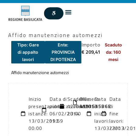
Affido manutenzione automezzi
Importo
Tipo: Gare
Ente:
Scaduto
€ 209,41
di appalto
PROVINCIA
da: 160
lavori
DI POTENZA
mesi
Affido manutenzione automezzi
Inizio
Data di
Scadenza:
CIG:
Numero
Data
Data
presentazione
pubblicazione:
12/03/2013
4993535B6E
atto:
di
di
istanze:
06/02/2014
23:00
inizio
fine
13/03/2013
19:59
lavori:
lavori:
00:00
13/03/2013
23/03/20