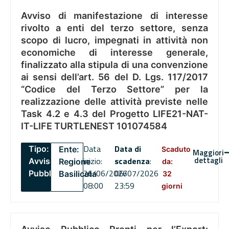
Avviso di manifestazione di interesse
rivolto a enti del terzo settore, senza
scopo di lucro, impegnati in attività non
economiche di interesse generale,
finalizzato alla stipula di una convenzione
ai sensi dell’art. 56 del D. Lgs. 117/2017
“Codice del Terzo Settore” per la
realizzazione delle attività previste nelle
Task 4.2 e 4.3 del Progetto LIFE21-NAT-
IT-LIFE TURTLENEST 101074584
Data
Data di
Tipo:
Ente:
Scaduto
Maggiori
dettagli
inizio:
scadenza
:
Avviso
Regione
da:
26/06/2026
06/07/2026
Pubblico
Basilicata
32
08:00
23:59
giorni