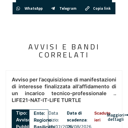
WhatsApp
Telegram
Copia link
AVVISI E BANDI
CORRELATI
Avviso per l’acquisizione di manifestazioni
di interesse finalizzata all’affidamento di
un incarico tecnico-professionale ..
LIFE21-NAT-IT-LIFE TURTLE
Data
Data di
Tipo:
Ente:
Scaduto
Maggiori
dettagli
inizio:
scadenza
:
Avviso
Regione
ieri
22/07/2026
06/08/2026
Pubblico
Basilicata