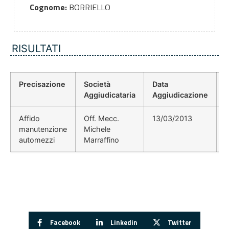
Cognome:
BORRIELLO
RISULTATI
Precisazione
Società
Data
P
Aggiudicataria
Aggiudicazione
Affido
Off. Mecc.
13/03/2013
manutenzione
Michele
automezzi
Marraffino
Facebook
Linkedin
Twitter