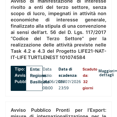
Avviso di manifestazione di interesse
rivolto a enti del terzo settore, senza
scopo di lucro, impegnati in attività non
economiche di interesse generale,
finalizzato alla stipula di una convenzione
ai sensi dell’art. 56 del D. Lgs. 117/2017
“Codice del Terzo Settore” per la
realizzazione delle attività previste nelle
Task 4.2 e 4.3 del Progetto LIFE21-NAT-
IT-LIFE TURTLENEST 101074584
Data
Data di
Tipo:
Ente:
Scaduto
Maggiori
dettagli
inizio:
scadenza
:
Avviso
Regione
da:
26/06/2026
06/07/2026
Pubblico
Basilicata
32
08:00
23:59
giorni
Avviso Pubblico Pronti per l’Export:
misure di internazionalizzazione per le