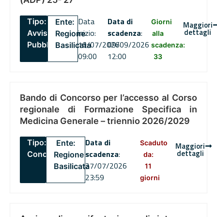
Data
Data di
Tipo:
Ente:
Giorni
Maggiori
dettagli
inizio:
scadenza
:
Avviso
Regione
alla
16/07/2026
09/09/2026
Pubblico
Basilicata
scadenza:
09:00
12:00
33
Bando di Concorso per l’accesso al Corso
regionale di Formazione Specifica in
Medicina Generale – triennio 2026/2029
Data di
Tipo:
Ente:
Scaduto
Maggiori
dettagli
scadenza
:
Concorsi
Regione
da:
27/07/2026
Basilicata
11
23:59
giorni