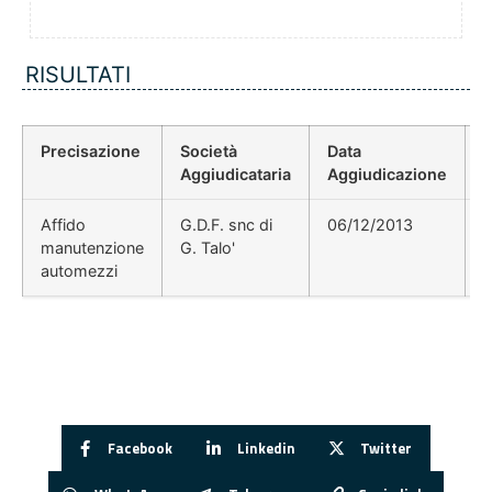
RISULTATI
Precisazione
Società
Data
P
Aggiudicataria
Aggiudicazione
Affido
G.D.F. snc di
06/12/2013
manutenzione
G. Talo'
automezzi
Facebook
Linkedin
Twitter