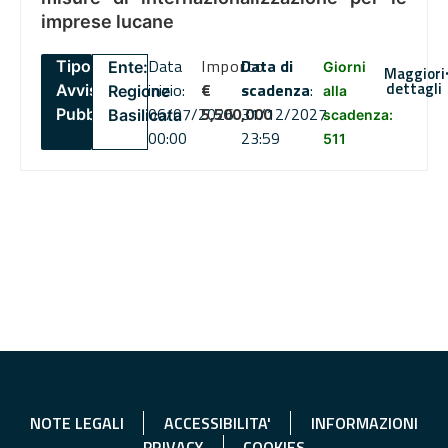
imprese lucane
Data
Importo
Data di
Tipo:
Ente:
Giorni
Maggiori
dettagli
inizio:
€
scadenza
:
Avviso
Regione
alla
06/07/2026
5,500,000
31/12/2027
Pubblico
Basilicata
scadenza:
00:00
23:59
511
NOTE LEGALI
ACCESSIBILITA'
INFORMAZIONI
PRIVACY
COOKIES