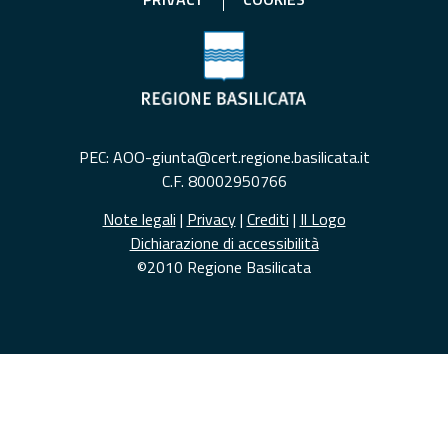
PEC: AOO-giunta@cert.regione.basilicata.it
C.F. 80002950766
Note legali
|
Privacy
|
Crediti
|
Il Logo
Dichiarazione di accessibilità
©2010 Regione Basilicata