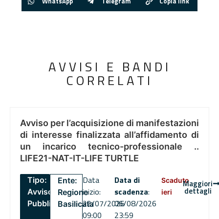
WhatsApp
Telegram
Copia link
AVVISI E BANDI
CORRELATI
Avviso per l’acquisizione di manifestazioni
di interesse finalizzata all’affidamento di
un incarico tecnico-professionale ..
LIFE21-NAT-IT-LIFE TURTLE
Data
Data di
Tipo:
Ente:
Scaduto
Maggiori
dettagli
inizio:
scadenza
:
Avviso
Regione
ieri
22/07/2026
06/08/2026
Pubblico
Basilicata
09:00
23:59