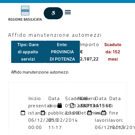
Affido manutenzione automezzi
Importo
Tipo: Gare
Ente:
Scaduto
€
di appalto
PROVINCIA
da: 152
2.187,22
servizi
DI POTENZA
mesi
Affido manutenzione automezzi
Inizio
Data
Scadenza:
Numero
CIG:
Data
Data
presentazione
di
05/12/2013
atto:
547134156C
di
di
istanze:
pubblicazione:
23:00
Determina
inizio
fine
06/12/2013
05/02/2014
lavori:
lavori:
00:00
11:17
06/12/2013
16/12/20