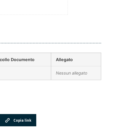
ocollo Documento
Allegato
Nessun allegato
Copia link