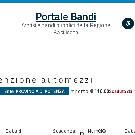
Portale Bandi
Avvisi e bandi pubblici della Regione
Basilicata
enzione automezzi
Importo
€ 110,00
Ente: PROVINCIA DI POTENZA
Scaduto da:
Data di
Scadenza:
Numero
CIG:
Data